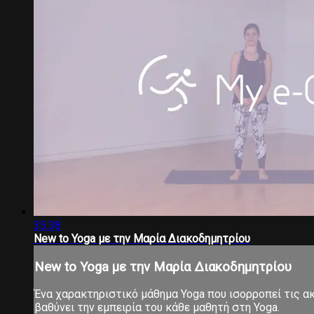
35:38
New to Yoga με την Μαρία Διακοδημητρίου
New to Yoga με την Μαρία Διακοδημητρίου
Ένα χαρακτηριστικό μάθημα Yoga που ισορροπεί τις ακρ
βαθύνει την εμπειρία του κάθε μαθητή στη Yoga.