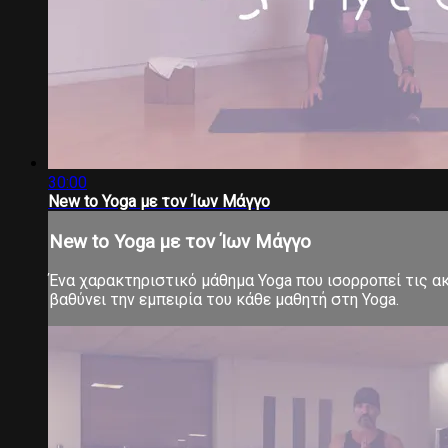
30:00
New to Yoga με τον Ίων Μάγγο
New to Yoga με τον Ίων Μάγγο
Ένα χαρακτηριστικό μάθημα Yoga που ισορροπεί τις ακρ
βαθύνει την εμπειρία του κάθε μαθητή στη Yoga.