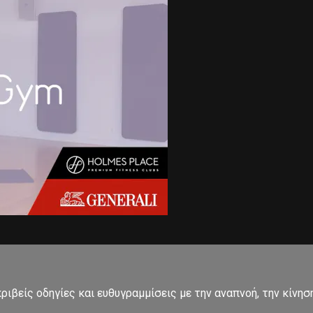
ιβείς οδηγίες και ευθυγραμμίσεις με την αναπνοή, την κίνησ