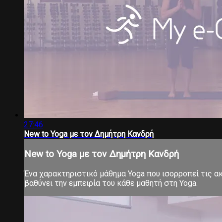
27:46
New to Yoga με τον Δημήτρη Κανδρή
New to Yoga με τον Δημήτρη Κανδρή
Ένα χαρακτηριστικό μάθημα Yoga που ισορροπεί τις ακρ
βαθύνει την εμπειρία του κάθε μαθητή στη Yoga.