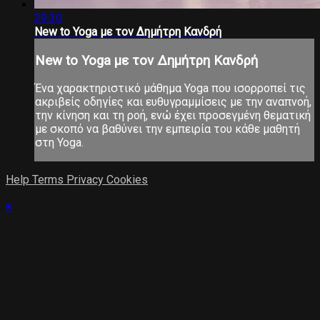
29:30
New to Yoga με τον Δημήτρη Κανδρή
New to Yoga με τον Δημήτρη Κανδρή
Ένα χαρακτηριστικό μάθημα Yoga που ισορροπεί τις
ακριβείς οδηγίες και ευθυγραμμίσεις με την αναπνοή,
την κίνηση και τη ροή, ενώ έχει προσεγμένη θεματική
με σκοπό να βαθύνει την εμπειρία του κάθε μαθητή
στη Yoga.
Help
Terms
Privacy
Cookies
×