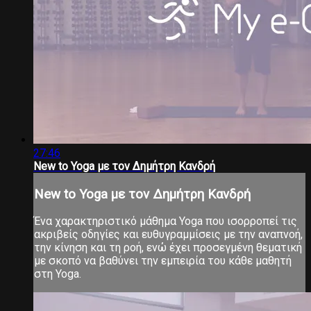
27:46
New to Yoga με τον Δημήτρη Κανδρή
New to Yoga με τον Δημήτρη Κανδρή
Ένα χαρακτηριστικό μάθημα Yoga που ισορροπεί τις
ακριβείς οδηγίες και ευθυγραμμίσεις με την αναπνοή,
την κίνηση και τη ροή, ενώ έχει προσεγμένη θεματική
με σκοπό να βαθύνει την εμπειρία του κάθε μαθητή
στη Yoga.