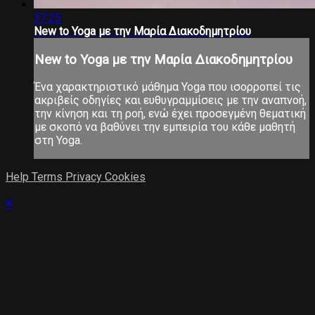
37:25
New to Yoga με την Μαρία Διακοδημητρίου
New to Yoga με την Μαρία Διακοδημητρίου
Ένα χαρακτηριστικό μάθημα Yoga που ισορροπεί τις
ακριβείς οδηγίες και ευθυγραμμίσεις με την αναπνοή,
την κίνηση και τη ροή, ενώ έχει προσεγμένη θεματική
με σκοπό να βαθύνει την εμπειρία του κάθε μαθητή
στη Yoga.
Help
Terms
Privacy
Cookies
×