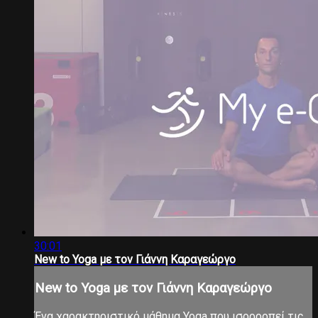
30:01
New to Yoga με τον Γιάννη Καραγεώργο
New to Yoga με τον Γιάννη Καραγεώργο
Ένα χαρακτηριστικό μάθημα Yoga που ισορροπεί τις