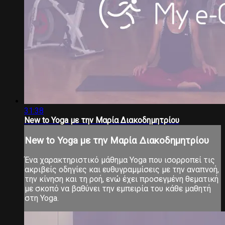
31:38
New to Yoga με την Μαρία Διακοδημητρίου
New to Yoga με την Μαρία Διακοδημητρίου
Ένα χαρακτηριστικό μάθημα Yoga που ισορροπεί τις
ακριβείς οδηγίες και ευθυγραμμίσεις με την αναπνοή,
την κίνηση και τη ροή, ενώ έχει προσεγμένη θεματική
με σκοπό να βαθύνει την εμπειρία του κάθε μαθητή
στη Yoga.