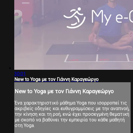
30:01
New to Yoga με τον Γιάννη Καραγεώργο
New to Yoga με τον Γιάννη Καραγεώργο
Ένα χαρακτηριστικό μάθημα Yoga που ισορροπεί τις
ακριβείς οδηγίες και ευθυγραμμίσεις με την αναπνοή,
την κίνηση και τη ροή, ενώ έχει προσεγμένη θεματική
με σκοπό να βαθύνει την εμπειρία του κάθε μαθητή
στη Yoga.