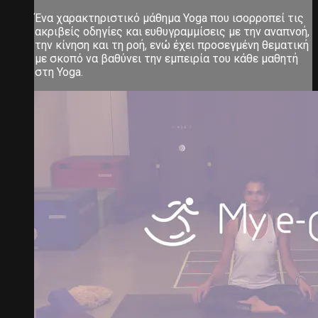
Ένα χαρακτηριστικό μάθημα Yoga που ισορροπεί τις
ακριβείς οδηγίες και ευθυγραμμίσεις με την αναπνοή,
την κίνηση και τη ροή, ενώ έχει προσεγμένη θεματική
με σκοπό να βαθύνει την εμπειρία του κάθε μαθητή
στη Yoga.