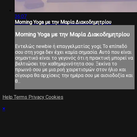
36:07
Morning Yoga με την Μαρία Διακοδημητρίου
Morning Yoga με την Μαρία Διακοδημητρίου
Εντελώς newbie ή επαγγελματίας yogi; Το επίπεδό
σου στη yoga δεν έχει καμία σημασία. Αυτό που είναι
σημαντικό είναι το γεγονός ότι η πρακτική μπορεί να
βελτιώσει την καθημερινότητα σου. Ξεκίνα το
πρωινό σου με μια ροή χαιρετισμών στον ήλιο και
σίγουρα θα αρχίσεις την ημέρα σου με αισιοδοξία και
θ...
Help
Terms
Privacy
Cookies
×