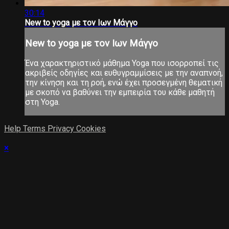
30:14
New to yoga με τον Ιων Μάγγο
New to yoga με τον Ιων Μάγγο
Ένα χαρακτηριστικό μάθημα Yoga που ισορροπεί τις
ακριβείς οδηγίες και ευθυγραμμίσεις με την αναπνοή,
την κίνηση και τη ροή, ενώ έχει προσεγμένη θεματική
με σκοπό να βαθύνει την εμπειρία του κάθε μαθητή
στη Yoga.
Help
Terms
Privacy
Cookies
×