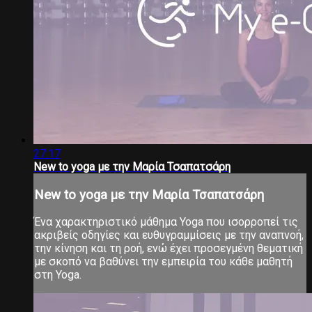
27:17
New to yoga με την Μαρία Τσαπατσάρη
New to yoga με την Μαρία Τσαπατσάρη
Ένα χαρακτηριστικό μάθημα Yoga που ισορροπεί τις
ακριβείς οδηγίες και ευθυγραμμίσεις με την αναπνοή,
την κίνηση και τη ροή, ενώ έχει προσεγμένη θεματική
με σκοπό να βαθύνει την εμπειρία του κάθε μαθητή
στη Yoga.