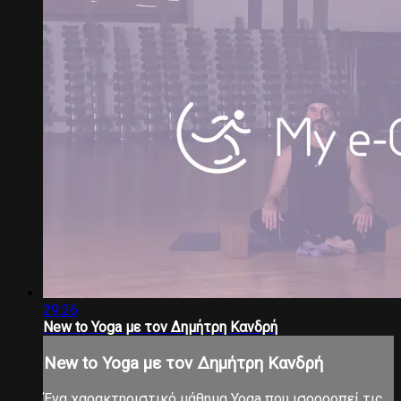
29:26
New to Yoga με τον Δημήτρη Κανδρή
New to Yoga με τον Δημήτρη Κανδρή
Ένα χαρακτηριστικό μάθημα Yoga που ισορροπεί τις