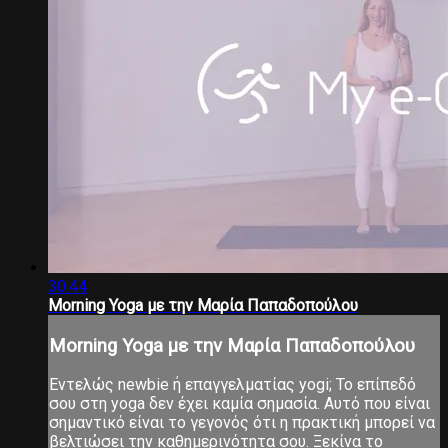
30:44
Morning Yoga με την Μαρία Παπαδοπούλου
Morning Yoga με την Μαρία Παπαδοπούλου
Εντελώς newbie ή επαγγελματίας yogi; Το επίπεδό
σου στη yoga δεν έχει καμία σημασία. Αυτό που είναι
σημαντικό είναι το γεγονός ότι η πρακτική μπορεί να
βελτιώσει την καθημερινότητα σου. Ξεκίνα το