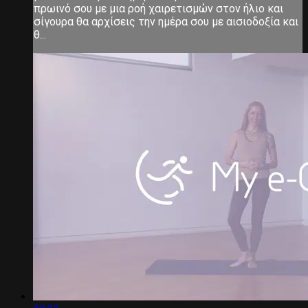
πρωινό σου με μια ροή χαιρετισμών στον ήλιο και
σίγουρα θα αρχίσεις την ημέρα σου με αισιοδοξία και
θ...