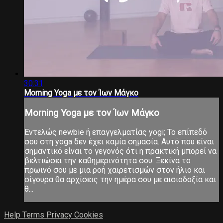
30:31
Morning Yoga με τον Ίων Μάγκο
Morning Yoga με τον Ίων Μάγκο
Εντελώς newbie ή επαγγελματίας yogi; Το επίπεδό
σου στη yoga δεν έχει καμία σημασία. Αυτό που είναι
σημαντικό είναι το γεγονός ότι η πρακτική μπορεί να
βελτιώσει την καθημερινότητα σου. Ξεκίνα το
πρωινό σου με μια ροή χαιρετισμών στον ήλιο και
σίγουρα θα αρχίσεις την ημέρα σου με αισιοδοξία και
θ...
Help
Terms
Privacy
Cookies