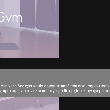
στη yoga δεν έχει καμία σημασία. Αυτό που είναι σημαντικό ε
αιρετισμών στον ήλιο και σίγουρα θα αρχίσεις την ημέρα σου μ