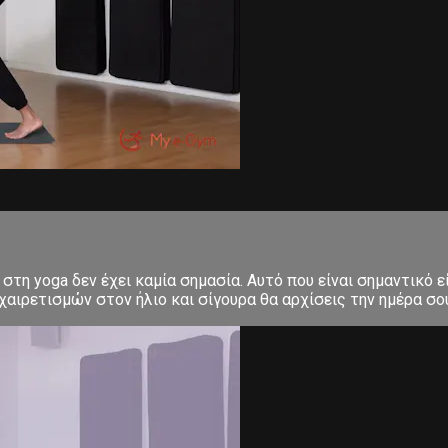
στη yoga δεν έχει καμία σημασία. Αυτό που είναι σημαντικό ε
αιρετισμών στον ήλιο και σίγουρα θα αρχίσεις την ημέρα σου μ