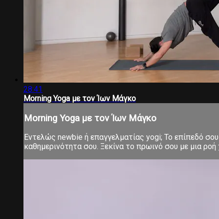
28:41
Morning Yoga με τον Ίων Μάγκο
Morning Yoga με τον Ίων Μάγκο
Εντελώς newbie ή επαγγελματίας yogi; Το επίπεδό σου 
καθημερινότητα σου. Ξεκίνα το πρωινό σου με μια ροή χ