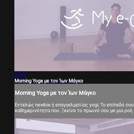
29:35
Morning Yoga με τον Ίων Μάγκο
Morning Yoga με τον Ίων Μάγκο
Εντελώς newbie ή επαγγελματίας yogi; Το επίπεδό σου 
καθημερινότητα σου. Ξεκίνα το πρωινό σου με μια ροή χ