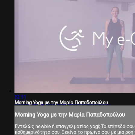
32:31
Morning Yoga με την Μαρία Παπαδοπούλου
Morning Yoga με την Μαρία Παπαδοπούλου
Εντελώς newbie ή επαγγελματίας yogi; Το επίπεδό σου 
καθημερινότητα σου. Ξεκίνα το πρωινό σου με μια ροή χ