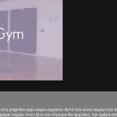
στη yoga δεν έχει καμία σημασία. Αυτό που είναι σημαντικό ε
αιρετισμών στον ήλιο και σίγουρα θα αρχίσεις την ημέρα σου μ