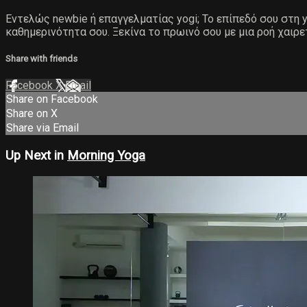
Εντελώς newbie ή επαγγελματίας yogi; Το επίπεδό σου στη yo
καθημερινότητα σου. Ξεκίνα το πρωινό σου με μια ροή χαιρε
Share with friends
Facebook
X
Email
Share on Facebook
Share on X
Share via Email
Up Next in
Morning Yoga