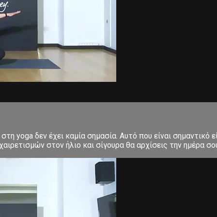
στη yoga δεν έχει καμία σημασία. Αυτό που είναι σημαντικό ε
αιρετισμών στον ήλιο και σίγουρα θα αρχίσεις την ημέρα σου μ