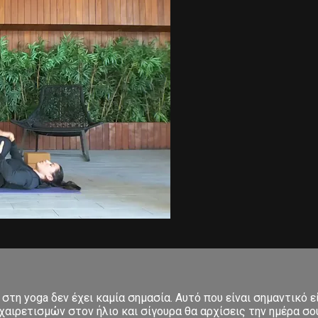
στη yoga δεν έχει καμία σημασία. Αυτό που είναι σημαντικό ε
αιρετισμών στον ήλιο και σίγουρα θα αρχίσεις την ημέρα σου μ