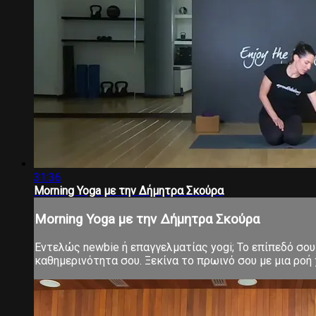
31:36
Morning Yoga με την Δήμητρα Σκούρα
Morning Yoga με την Δήμητρα Σκούρα
Εντελώς newbie ή επαγγελματίας yogi; Το επίπεδό σου 
καθημερινότητα σου. Ξεκίνα το πρωινό σου με μια ροή χ