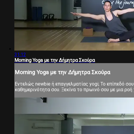
31:12
Morning Yoga με την Δήμητρα Σκούρα
Morning Yoga με την Δήμητρα Σκούρα
Εντελώς newbie ή επαγγελματίας yogi; Το επίπεδό σου 
καθημερινότητα σου. Ξεκίνα το πρωινό σου με μια ροή χ