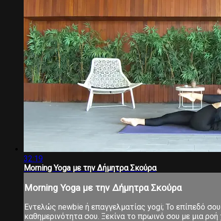
32:19
Morning Yoga με την Δήμητρα Σκούρα
Morning Yoga με την Δήμητρα Σκούρα
Εντελώς newbie ή επαγγελματίας yogi; Το επίπεδό σου 
καθημερινότητα σου. Ξεκίνα το πρωινό σου με μια ροή χ