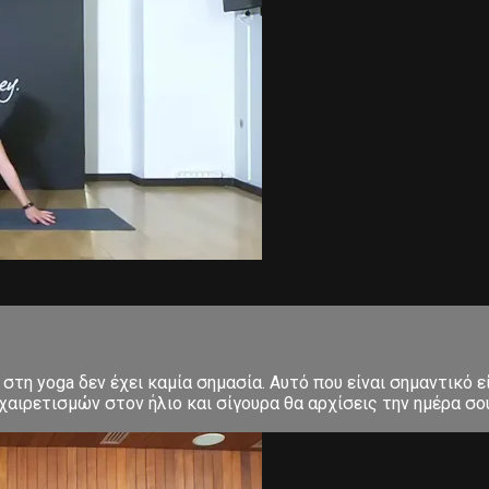
στη yoga δεν έχει καμία σημασία. Αυτό που είναι σημαντικό ε
αιρετισμών στον ήλιο και σίγουρα θα αρχίσεις την ημέρα σου μ