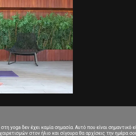
στη yoga δεν έχει καμία σημασία. Αυτό που είναι σημαντικό ε
αιρετισμών στον ήλιο και σίγουρα θα αρχίσεις την ημέρα σου μ