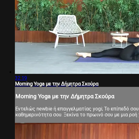
32:19
Morning Yoga με την Δήμητρα Σκούρα
Morning Yoga με την Δήμητρα Σκούρα
Εντελώς newbie ή επαγγελματίας yogi; Το επίπεδό σου 
καθημερινότητα σου. Ξεκίνα το πρωινό σου με μια ροή χ