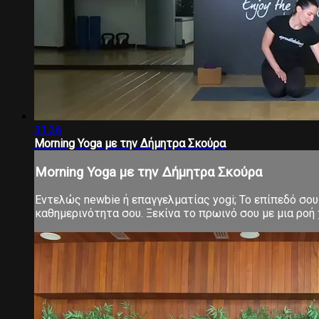
31:36
Morning Yoga με την Δήμητρα Σκούρα
Morning Yoga με την Δήμητρα Σκούρα
Εντελώς newbie ή επαγγελματίας yogi; Το επίπεδό σου 
καθημερινότητα σου. Ξεκίνα το πρωινό σου με μια ροή χ