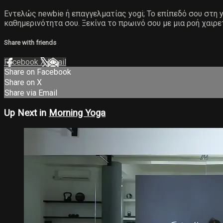
Εντελώς newbie ή επαγγελματίας yogi; Το επίπεδό σου στη yo
καθημερινότητα σου. Ξεκίνα το πρωινό σου με μια ροή χαιρε
Share with friends
Facebook
X
Email
Share on Facebook
Share on X
Share via Email
Up Next in
Morning Yoga