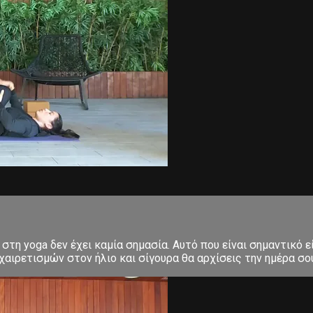
στη yoga δεν έχει καμία σημασία. Αυτό που είναι σημαντικό ε
αιρετισμών στον ήλιο και σίγουρα θα αρχίσεις την ημέρα σου μ