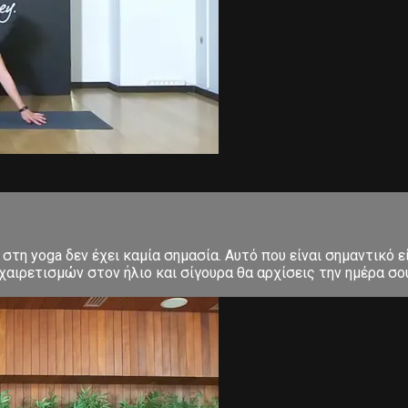
στη yoga δεν έχει καμία σημασία. Αυτό που είναι σημαντικό ε
αιρετισμών στον ήλιο και σίγουρα θα αρχίσεις την ημέρα σου μ