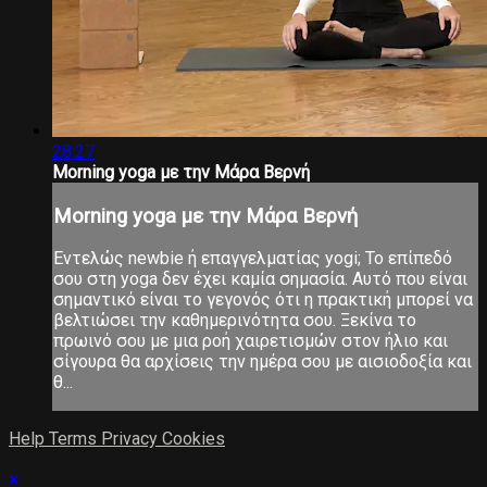
28:27
Morning yoga με την Μάρα Βερνή
Morning yoga με την Μάρα Βερνή
Εντελώς newbie ή επαγγελματίας yogi; Το επίπεδό
σου στη yoga δεν έχει καμία σημασία. Αυτό που είναι
σημαντικό είναι το γεγονός ότι η πρακτική μπορεί να
βελτιώσει την καθημερινότητα σου. Ξεκίνα το
πρωινό σου με μια ροή χαιρετισμών στον ήλιο και
σίγουρα θα αρχίσεις την ημέρα σου με αισιοδοξία και
θ...
Help
Terms
Privacy
Cookies
×