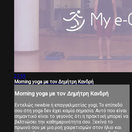
27:59
Morning yoga με τον Δημήτρη Κανδρή
Morning yoga με τον Δημήτρη Κανδρή
Εντελώς newbie ή επαγγελματίας yogi; Το επίπεδό
σου στη yoga δεν έχει καμία σημασία. Αυτό που είναι
σημαντικό είναι το γεγονός ότι η πρακτική μπορεί να
βελτιώσει την καθημερινότητα σου. Ξεκίνα το
πρωινό σου με μια ροή χαιρετισμών στον ήλιο και