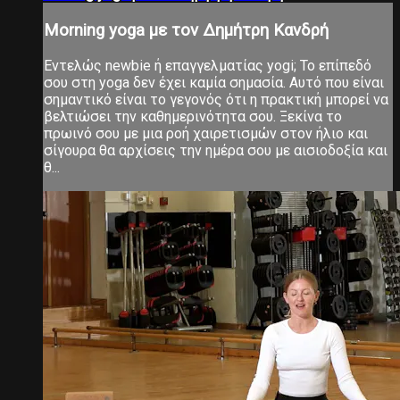
Morning yoga με τον Δημήτρη Κανδρή
Εντελώς newbie ή επαγγελματίας yogi; Το επίπεδό
σου στη yoga δεν έχει καμία σημασία. Αυτό που είναι
σημαντικό είναι το γεγονός ότι η πρακτική μπορεί να
βελτιώσει την καθημερινότητα σου. Ξεκίνα το
πρωινό σου με μια ροή χαιρετισμών στον ήλιο και
σίγουρα θα αρχίσεις την ημέρα σου με αισιοδοξία και
θ...