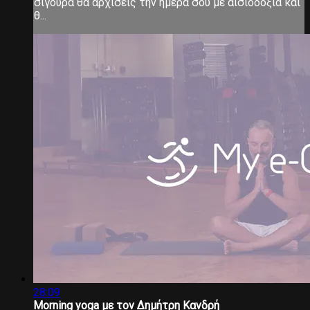
σίγουρα θα αρχίσεις την ημέρα σου με αισιοδοξία και
θ...
28:09
Morning yoga με τον Δημήτρη Κανδρή