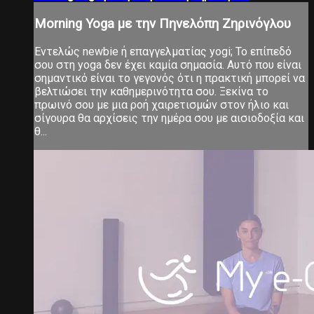
Morning Yoga με την Πηνελόπη Ζηρινόγλου
Εντελώς newbie ή επαγγελματίας yogi; Το επίπεδό
σου στη yoga δεν έχει καμία σημασία. Αυτό που είναι
σημαντικό είναι το γεγονός ότι η πρακτική μπορεί να
βελτιώσει την καθημερινότητα σου. Ξεκίνα το
πρωινό σου με μια ροή χαιρετισμών στον ήλιο και
σίγουρα θα αρχίσεις την ημέρα σου με αισιοδοξία και
θ...