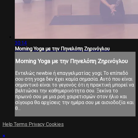
30:14
Morning Yoga με την Πηνελόπη Ζηρινόγλου
Morning Yoga με την Πηνελόπη Ζηρινόγλου
Εντελώς newbie ή επαγγελματίας yogi; Το επίπεδό
σου στη yoga δεν έχει καμία σημασία. Αυτό που είναι
σημαντικό είναι το γεγονός ότι η πρακτική μπορεί να
βελτιώσει την καθημερινότητα σου. Ξεκίνα το
πρωινό σου με μια ροή χαιρετισμών στον ήλιο και
σίγουρα θα αρχίσεις την ημέρα σου με αισιοδοξία και
θ...
Help
Terms
Privacy
Cookies
×