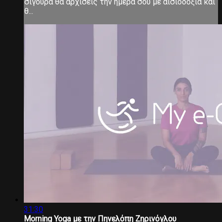
σίγουρα θα αρχίσεις την ημέρα σου με αισιοδοξία και
θ...
31:30
Morning Yoga με την Πηνελόπη Ζηρινόγλου