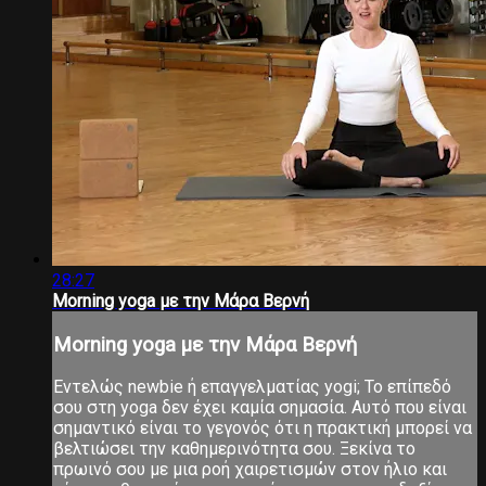
28:27
Morning yoga με την Μάρα Βερνή
Morning yoga με την Μάρα Βερνή
Εντελώς newbie ή επαγγελματίας yogi; Το επίπεδό
σου στη yoga δεν έχει καμία σημασία. Αυτό που είναι
σημαντικό είναι το γεγονός ότι η πρακτική μπορεί να
βελτιώσει την καθημερινότητα σου. Ξεκίνα το
πρωινό σου με μια ροή χαιρετισμών στον ήλιο και