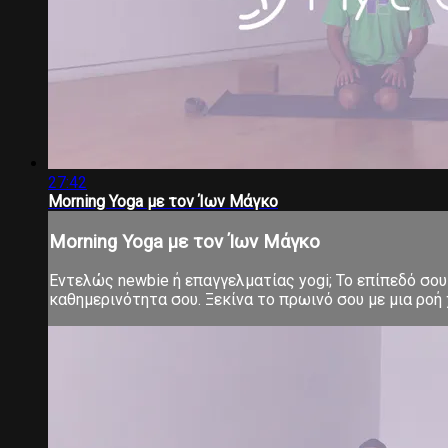
27:42
Morning Yoga με τον Ίων Μάγκο
Morning Yoga με τον Ίων Μάγκο
Εντελώς newbie ή επαγγελματίας yogi; Το επίπεδό σου 
καθημερινότητα σου. Ξεκίνα το πρωινό σου με μια ροή χ