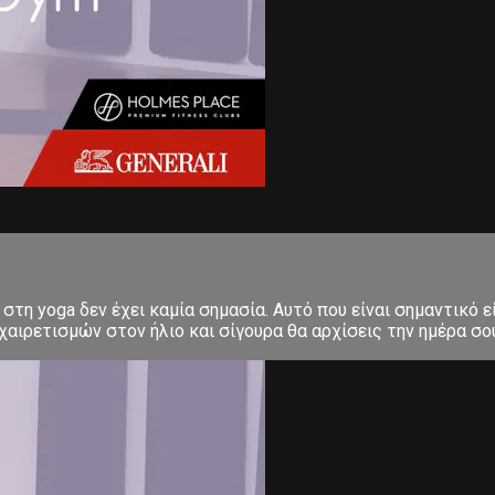
στη yoga δεν έχει καμία σημασία. Αυτό που είναι σημαντικό ε
αιρετισμών στον ήλιο και σίγουρα θα αρχίσεις την ημέρα σου μ