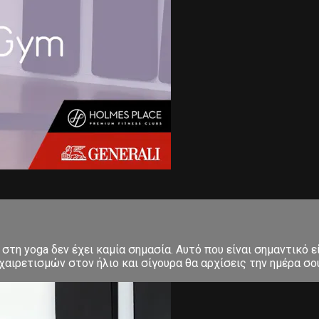
στη yoga δεν έχει καμία σημασία. Αυτό που είναι σημαντικό ε
αιρετισμών στον ήλιο και σίγουρα θα αρχίσεις την ημέρα σου μ