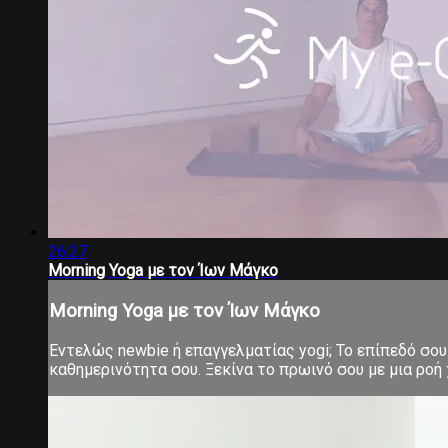
26:27
Morning Yoga με τον Ίων Μάγκο
Morning Yoga με τον Ίων Μάγκο
Εντελώς newbie ή επαγγελματίας yogi; Το επίπεδό σου 
καθημερινότητα σου. Ξεκίνα το πρωινό σου με μια ροή χ