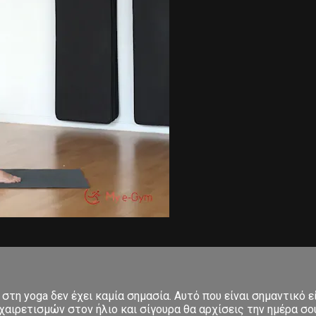
στη yoga δεν έχει καμία σημασία. Αυτό που είναι σημαντικό ε
αιρετισμών στον ήλιο και σίγουρα θα αρχίσεις την ημέρα σου μ