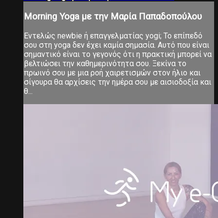
Morning Yoga με την Μαρία Παπαδοπούλου
Εντελώς newbie ή επαγγελματίας yogi; Το επίπεδό
σου στη yoga δεν έχει καμία σημασία. Αυτό που είναι
σημαντικό είναι το γεγονός ότι η πρακτική μπορεί να
βελτιώσει την καθημερινότητα σου. Ξεκίνα το
πρωινό σου με μια ροή χαιρετισμών στον ήλιο και
σίγουρα θα αρχίσεις την ημέρα σου με αισιοδοξία και
θ...