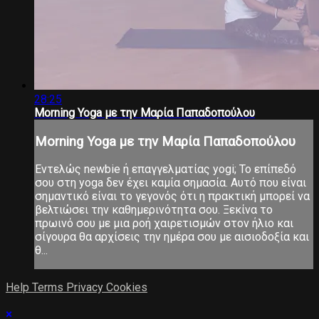
28:25
Morning Yoga με την Μαρία Παπαδοπούλου
Morning Yoga με την Μαρία Παπαδοπούλου
Εντελώς newbie ή επαγγελματίας yogi; Το επίπεδό
σου στη yoga δεν έχει καμία σημασία. Αυτό που είναι
σημαντικό είναι το γεγονός ότι η πρακτική μπορεί να
βελτιώσει την καθημερινότητα σου. Ξεκίνα το
πρωινό σου με μια ροή χαιρετισμών στον ήλιο και
σίγουρα θα αρχίσεις την ημέρα σου με αισιοδοξία και
θ...
Help
Terms
Privacy
Cookies
×