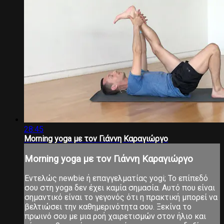
28:45
Morning yoga με τον Γιάννη Καραγιώργο
Morning yoga με τον Γιάννη Καραγιώργο
Εντελώς newbie ή επαγγελματίας yogi; Το επίπεδό
σου στη yoga δεν έχει καμία σημασία. Αυτό που είναι
σημαντικό είναι το γεγονός ότι η πρακτική μπορεί να
βελτιώσει την καθημερινότητα σου. Ξεκίνα το
πρωινό σου με μια ροή χαιρετισμών στον ήλιο και