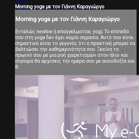
27:15
Morning yoga με τον Γιάννη Καραγιώργο
Morning yoga με τον Γιάννη Καραγιώργο
Εντελώς newbie ή επαγγελματίας yogi; Το επίπεδό
σου στη yoga δεν έχει καμία σημασία. Αυτό που είναι
σημαντικό είναι το γεγονός ότι η πρακτική μπορεί να
βελτιώσει την καθημερινότητα σου. Ξεκίνα το
πρωινό σου με μια ροή χαιρετισμών στον ήλιο και
σίγουρα θα αρχίσεις την ημέρα σου με αισιοδοξία και
θ...