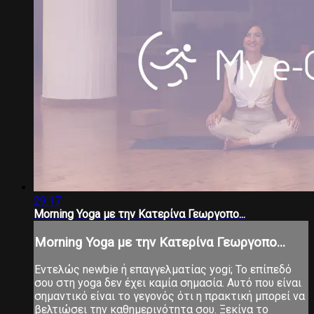
29:17
Morning Yoga με την Κατερίνα Γεωργοπο...
Morning Yoga με την Κατερίνα Γεωργοπο...
Εντελώς newbie ή επαγγελματίας yogi; Το επίπεδό
σου στη yoga δεν έχει καμία σημασία. Αυτό που είναι
σημαντικό είναι το γεγονός ότι η πρακτική μπορεί να
βελτιώσει την καθημερινότητα σου. Ξεκίνα το