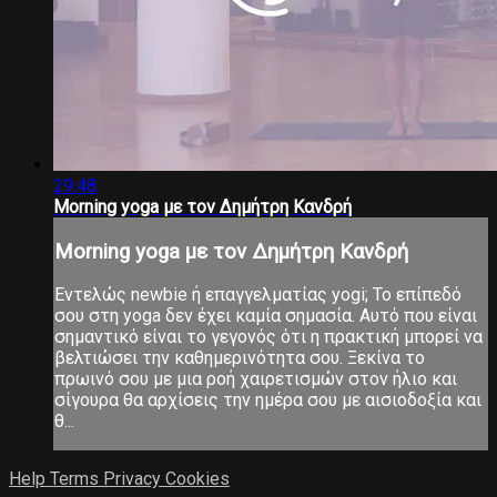
29:48
Morning yoga με τον Δημήτρη Κανδρή
Morning yoga με τον Δημήτρη Κανδρή
Εντελώς newbie ή επαγγελματίας yogi; Το επίπεδό
σου στη yoga δεν έχει καμία σημασία. Αυτό που είναι
σημαντικό είναι το γεγονός ότι η πρακτική μπορεί να
βελτιώσει την καθημερινότητα σου. Ξεκίνα το
πρωινό σου με μια ροή χαιρετισμών στον ήλιο και
σίγουρα θα αρχίσεις την ημέρα σου με αισιοδοξία και
θ...
Help
Terms
Privacy
Cookies