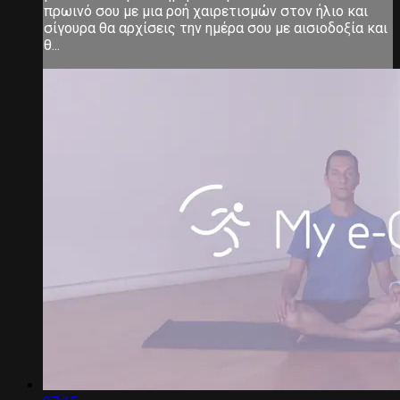
πρωινό σου με μια ροή χαιρετισμών στον ήλιο και
σίγουρα θα αρχίσεις την ημέρα σου με αισιοδοξία και
θ...