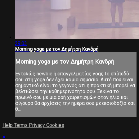
29:03
Morning yoga με τον Δημήτρη Κανδρή
Morning yoga με τον Δημήτρη Κανδρή
Εντελώς newbie ή επαγγελματίας yogi; Το επίπεδό
σου στη yoga δεν έχει καμία σημασία. Αυτό που είναι
σημαντικό είναι το γεγονός ότι η πρακτική μπορεί να
βελτιώσει την καθημερινότητα σου. Ξεκίνα το
πρωινό σου με μια ροή χαιρετισμών στον ήλιο και
σίγουρα θα αρχίσεις την ημέρα σου με αισιοδοξία και
θ...
Help
Terms
Privacy
Cookies
×