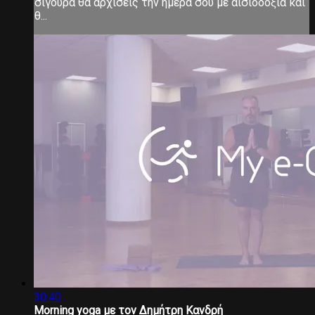
σίγουρα θα αρχίσεις την ημέρα σου με αισιοδοξία και
θ...
30:40
Morning yoga με τον Δημήτρη Κανδρή