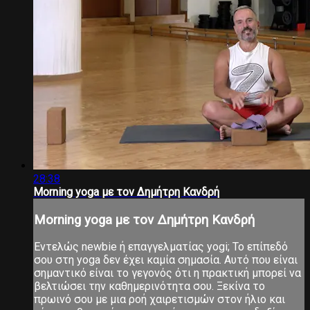
28:38
Morning yoga με τον Δημήτρη Κανδρή
Morning yoga με τον Δημήτρη Κανδρή
Εντελώς newbie ή επαγγελματίας yogi; Το επίπεδό
σου στη yoga δεν έχει καμία σημασία. Αυτό που είναι
σημαντικό είναι το γεγονός ότι η πρακτική μπορεί να
βελτιώσει την καθημερινότητα σου. Ξεκίνα το
πρωινό σου με μια ροή χαιρετισμών στον ήλιο και