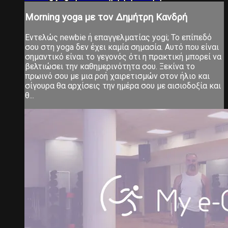
Morning yoga με τον Δημήτρη Κανδρή
Εντελώς newbie ή επαγγελματίας yogi; Το επίπεδό
σου στη yoga δεν έχει καμία σημασία. Αυτό που είναι
σημαντικό είναι το γεγονός ότι η πρακτική μπορεί να
βελτιώσει την καθημερινότητα σου. Ξεκίνα το
πρωινό σου με μια ροή χαιρετισμών στον ήλιο και
σίγουρα θα αρχίσεις την ημέρα σου με αισιοδοξία και
θ...