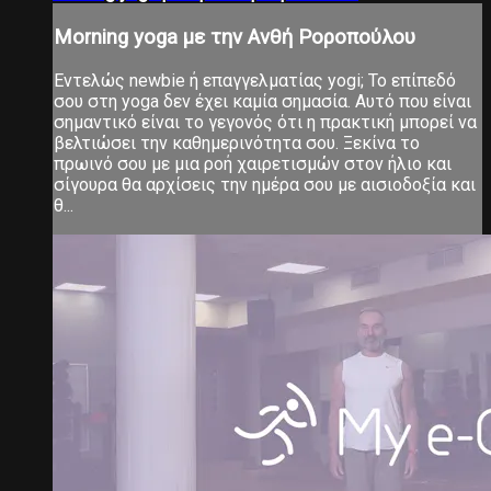
Morning yoga με την Ανθή Ροροπούλου
Εντελώς newbie ή επαγγελματίας yogi; Το επίπεδό
σου στη yoga δεν έχει καμία σημασία. Αυτό που είναι
σημαντικό είναι το γεγονός ότι η πρακτική μπορεί να
βελτιώσει την καθημερινότητα σου. Ξεκίνα το
πρωινό σου με μια ροή χαιρετισμών στον ήλιο και
σίγουρα θα αρχίσεις την ημέρα σου με αισιοδοξία και
θ...