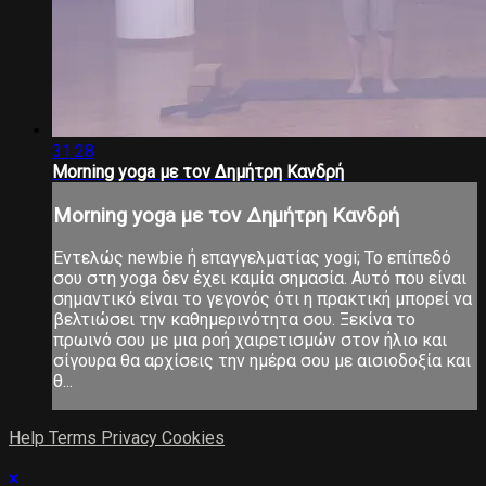
31:28
Morning yoga με τον Δημήτρη Κανδρή
Morning yoga με τον Δημήτρη Κανδρή
Εντελώς newbie ή επαγγελματίας yogi; Το επίπεδό
σου στη yoga δεν έχει καμία σημασία. Αυτό που είναι
σημαντικό είναι το γεγονός ότι η πρακτική μπορεί να
βελτιώσει την καθημερινότητα σου. Ξεκίνα το
πρωινό σου με μια ροή χαιρετισμών στον ήλιο και
σίγουρα θα αρχίσεις την ημέρα σου με αισιοδοξία και
θ...
Help
Terms
Privacy
Cookies
×