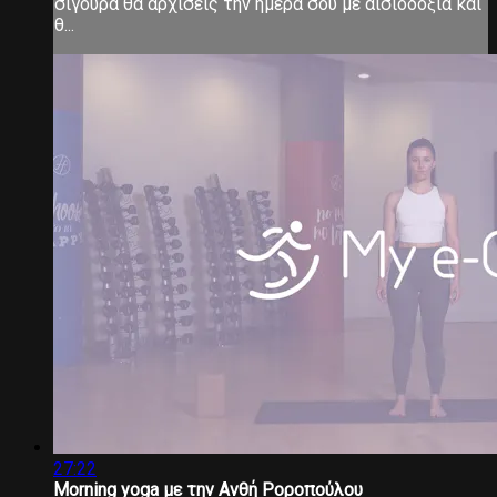
σίγουρα θα αρχίσεις την ημέρα σου με αισιοδοξία και
θ...
27:22
Morning yoga με την Ανθή Ροροπούλου