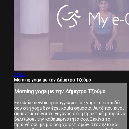
29:35
Morning yoga με την Δήμητρα Τζούμα
Morning yoga με την Δήμητρα Τζούμα
Εντελώς newbie ή επαγγελματίας yogi; Το επίπεδό
σου στη yoga δεν έχει καμία σημασία. Αυτό που είναι
σημαντικό είναι το γεγονός ότι η πρακτική μπορεί να
βελτιώσει την καθημερινότητα σου. Ξεκίνα το
πρωινό σου με μια ροή χαιρετισμών στον ήλιο και