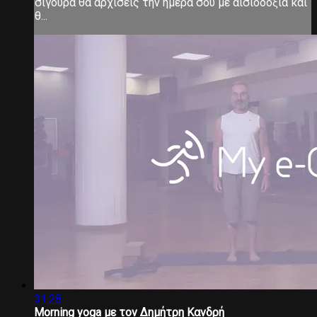
σίγουρα θα αρχίσεις την ημέρα σου με αισιοδοξία και
θ...
31:28
Morning yoga με τον Δημήτρη Κανδρή