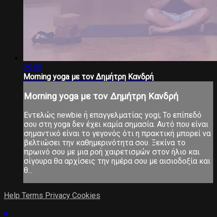
29:05
Morning yoga με τον Δημήτρη Κανδρή
Morning yoga με τον Δημήτρη Κανδρή
Εντελώς newbie ή επαγγελματίας yogi; Το επίπεδό
σου στη yoga δεν έχει καμία σημασία. Αυτό που είναι
σημαντικό είναι το γεγονός ότι η πρακτική μπορεί να
βελτιώσει την καθημερινότητα σου. Ξεκίνα το
πρωινό σου με μια ροή χαιρετισμών στον ήλιο και
σίγουρα θα αρχίσεις την ημέρα σου με αισιοδοξία και
θ...
Help
Terms
Privacy
Cookies
×