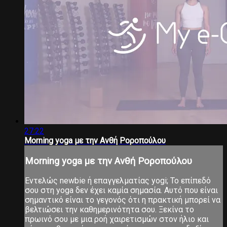
27:22
Morning yoga με την Ανθή Ροροπούλου
Morning yoga με την Ανθή Ροροπούλου
Εντελώς newbie ή επαγγελματίας yogi; Το επίπεδό
σου στη yoga δεν έχει καμία σημασία. Αυτό που είναι
σημαντικό είναι το γεγονός ότι η πρακτική μπορεί να
βελτιώσει την καθημερινότητα σου. Ξεκίνα το
πρωινό σου με μια ροή χαιρετισμών στον ήλιο και