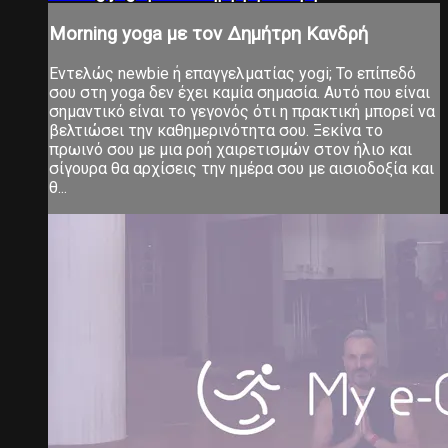
Morning yoga με τον Δημήτρη Κανδρή
Εντελώς newbie ή επαγγελματίας yogi; Το επίπεδό
σου στη yoga δεν έχει καμία σημασία. Αυτό που είναι
σημαντικό είναι το γεγονός ότι η πρακτική μπορεί να
βελτιώσει την καθημερινότητα σου. Ξεκίνα το
πρωινό σου με μια ροή χαιρετισμών στον ήλιο και
σίγουρα θα αρχίσεις την ημέρα σου με αισιοδοξία και
θ...