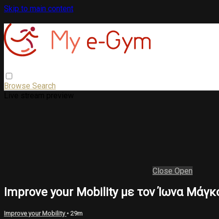
Skip to main content
Browse
Search
Live stream preview
Close
Open
Ιmprove your Μobility με τον Ίωνα Μάγκ
Improve your Mobility
• 29m