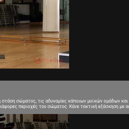
κή στάση σώματος, τις αδυναμίες κάποιων μυϊκών ομάδων και
ιάφορες περιοχές του σώματος. Κάνε τακτική εξάσκηση με ασ