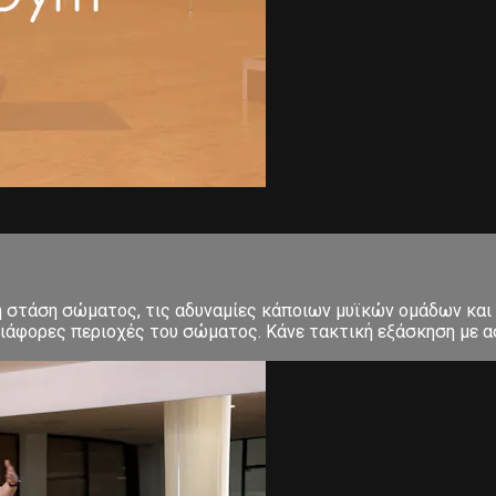
κή στάση σώματος, τις αδυναμίες κάποιων μυϊκών ομάδων και
ιάφορες περιοχές του σώματος. Κάνε τακτική εξάσκηση με ασ