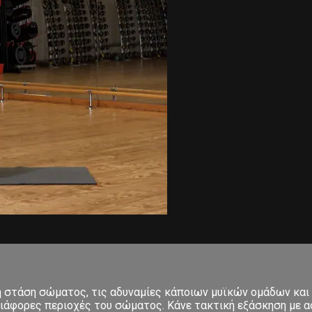
κή στάση σώματος, τις αδυναμίες κάποιων μυϊκών ομάδων και
ιάφορες περιοχές του σώματος. Κάνε τακτική εξάσκηση με ασ