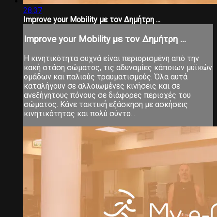
28:37
Improve your Mobility με τον Δημήτρη ...
Improve your Mobility με τον Δημήτρη ...
Η κινητικότητα συχνά είναι περιορισμένη από την
κακή στάση σώματος, τις αδυναμίες κάποιων μυϊκών
ομάδων και παλιούς τραυματισμούς. Όλα αυτά
καταλήγουν σε αλλοιωμένες κινήσεις και σε
ανεξήγητους πόνους σε διάφορες περιοχές του
σώματος. Κάνε τακτική εξάσκηση με ασκήσεις
κινητικότητας και πολύ σύντο...