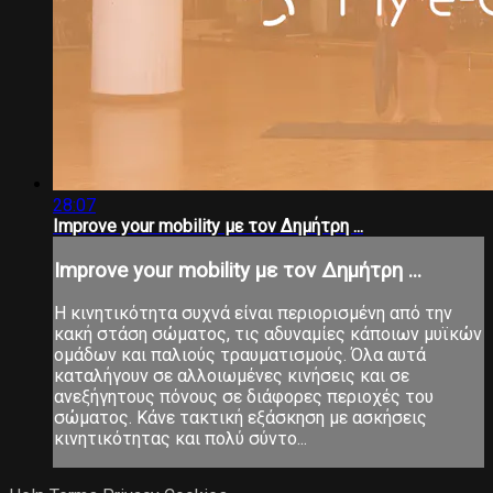
28:07
Improve your mobility με τον Δημήτρη ...
Improve your mobility με τον Δημήτρη ...
Η κινητικότητα συχνά είναι περιορισμένη από την
κακή στάση σώματος, τις αδυναμίες κάποιων μυϊκών
ομάδων και παλιούς τραυματισμούς. Όλα αυτά
καταλήγουν σε αλλοιωμένες κινήσεις και σε
ανεξήγητους πόνους σε διάφορες περιοχές του
σώματος. Κάνε τακτική εξάσκηση με ασκήσεις
κινητικότητας και πολύ σύντο...