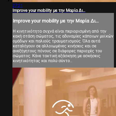
27:21
Improve your mobility με την Μαρία Δι...
Improve your mobility με την Μαρία Δι...
Η κινητικότητα συχνά είναι περιορισμένη από την
κακή στάση σώματος, τις αδυναμίες κάποιων μυϊκών
ομάδων και παλιούς τραυματισμούς. Όλα αυτά
καταλήγουν σε αλλοιωμένες κινήσεις και σε
ανεξήγητους πόνους σε διάφορες περιοχές του
σώματος. Κάνε τακτική εξάσκηση με ασκήσεις
κινητικότητας και πολύ σύντο...