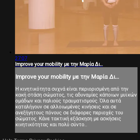
27:07
Improve your mobility με την Μαρία Δι...
Improve your mobility με την Μαρία Δι...
Η κινητικότητα συχνά είναι περιορισμένη από την
κακή στάση σώματος, τις αδυναμίες κάποιων μυϊκών
ομάδων και παλιούς τραυματισμούς. Όλα αυτά
καταλήγουν σε αλλοιωμένες κινήσεις και σε
ανεξήγητους πόνους σε διάφορες περιοχές του
σώματος. Κάνε τακτική εξάσκηση με ασκήσεις
κινητικότητας και πολύ σύντο...