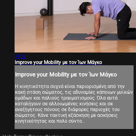
28:52
Ιmprove your Μobility με τον Ίων Μάγκο
Ιmprove your Μobility με τον Ίων Μάγκο
Η κινητικότητα συχνά είναι περιορισμένη από την
κακή στάση σώματος, τις αδυναμίες κάποιων μυϊκών
ομάδων και παλιούς τραυματισμούς. Όλα αυτά
καταλήγουν σε αλλοιωμένες κινήσεις και σε
ανεξήγητους πόνους σε διάφορες περιοχές του
σώματος. Κάνε τακτική εξάσκηση με ασκήσεις
κινητικότητας και πολύ σύντο...