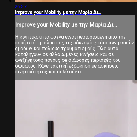
26:37
Improve your Mobility με την Μαρία Δι...
Improve your Mobility με την Μαρία Δι...
Η κινητικότητα συχνά είναι περιορισμένη από την
κακή στάση σώματος, τις αδυναμίες κάποιων μυϊκών
ομάδων και παλιούς τραυματισμούς. Όλα αυτά
καταλήγουν σε αλλοιωμένες κινήσεις και σε
ανεξήγητους πόνους σε διάφορες περιοχές του
σώματος. Κάνε τακτική εξάσκηση με ασκήσεις
κινητικότητας και πολύ σύντο...