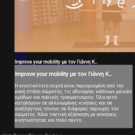
28:27
Improve your mobility με τον Γιάννη Κ...
Improve your mobility με τον Γιάννη Κ...
Η κινητικότητα συχνά είναι περιορισμένη από την
κακή στάση σώματος, τις αδυναμίες κάποιων μυϊκών
ομάδων και παλιούς τραυματισμούς. Όλα αυτά
καταλήγουν σε αλλοιωμένες κινήσεις και σε
ανεξήγητους πόνους σε διάφορες περιοχές του
σώματος. Κάνε τακτική εξάσκηση με ασκήσεις
κινητικότητας και πολύ σύντο...