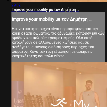
29:02
Improve your mobility με τον Δημήτρη ...
Improve your mobility με τον Δημήτρη ...
Η κινητικότητα συχνά είναι περιορισμένη από την
κακή στάση σώματος, τις αδυναμίες κάποιων μυϊκών
ομάδων και παλιούς τραυματισμούς. Όλα αυτά
καταλήγουν σε αλλοιωμένες κινήσεις και σε
ανεξήγητους πόνους σε διάφορες περιοχές του
σώματος. Κάνε τακτική εξάσκηση με ασκήσεις
κινητικότητας και πολύ σύντο...