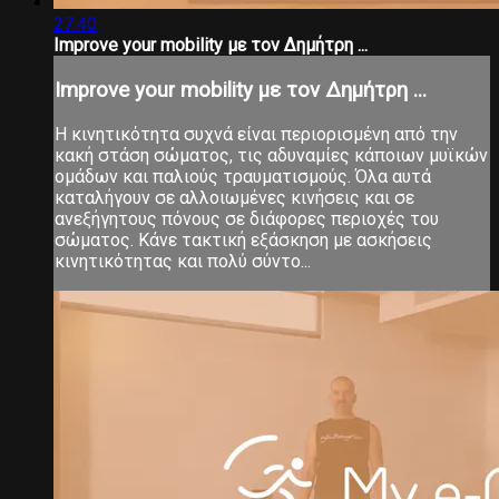
27:40
Improve your mobility με τον Δημήτρη ...
Improve your mobility με τον Δημήτρη ...
Η κινητικότητα συχνά είναι περιορισμένη από την
κακή στάση σώματος, τις αδυναμίες κάποιων μυϊκών
ομάδων και παλιούς τραυματισμούς. Όλα αυτά
καταλήγουν σε αλλοιωμένες κινήσεις και σε
ανεξήγητους πόνους σε διάφορες περιοχές του
σώματος. Κάνε τακτική εξάσκηση με ασκήσεις
κινητικότητας και πολύ σύντο...