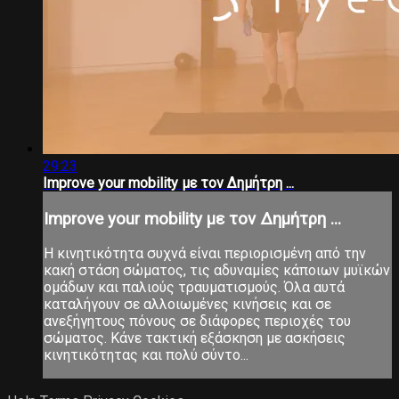
29:23
Improve your mobility με τον Δημήτρη ...
Improve your mobility με τον Δημήτρη ...
Η κινητικότητα συχνά είναι περιορισμένη από την
κακή στάση σώματος, τις αδυναμίες κάποιων μυϊκών
ομάδων και παλιούς τραυματισμούς. Όλα αυτά
καταλήγουν σε αλλοιωμένες κινήσεις και σε
ανεξήγητους πόνους σε διάφορες περιοχές του
σώματος. Κάνε τακτική εξάσκηση με ασκήσεις
κινητικότητας και πολύ σύντο...