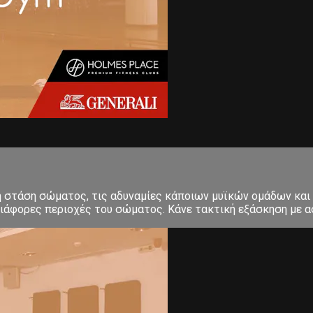
κή στάση σώματος, τις αδυναμίες κάποιων μυϊκών ομάδων και
ιάφορες περιοχές του σώματος. Κάνε τακτική εξάσκηση με ασ