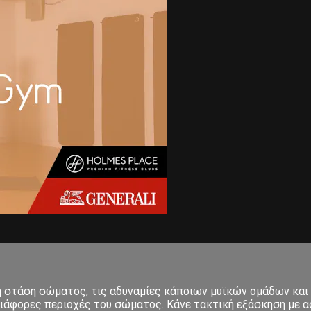
κή στάση σώματος, τις αδυναμίες κάποιων μυϊκών ομάδων και
ιάφορες περιοχές του σώματος. Κάνε τακτική εξάσκηση με ασ