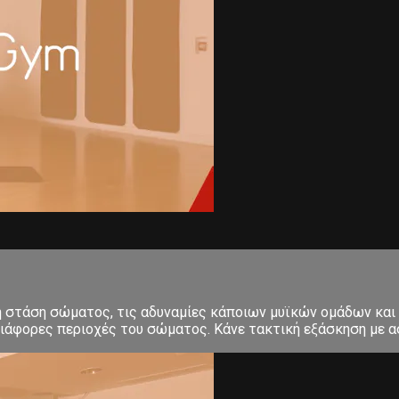
κή στάση σώματος, τις αδυναμίες κάποιων μυϊκών ομάδων και
ιάφορες περιοχές του σώματος. Κάνε τακτική εξάσκηση με ασ