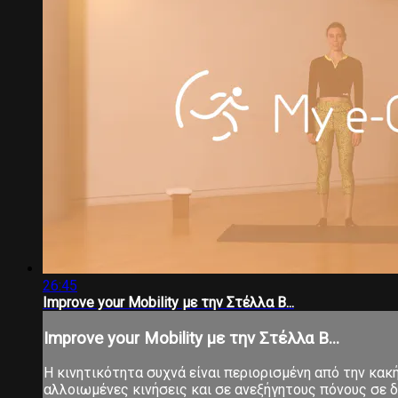
26:45
Improve your Mobility με την Στέλλα Β...
Improve your Mobility με την Στέλλα Β...
Η κινητικότητα συχνά είναι περιορισμένη από την κα
αλλοιωμένες κινήσεις και σε ανεξήγητους πόνους σε δ