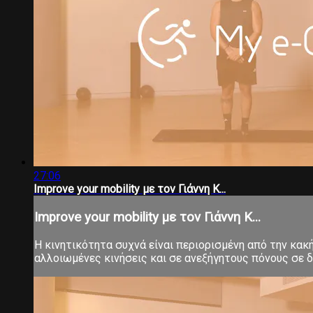
27:06
Improve your mobility με τον Γιάννη Κ...
Improve your mobility με τον Γιάννη Κ...
Η κινητικότητα συχνά είναι περιορισμένη από την κα
αλλοιωμένες κινήσεις και σε ανεξήγητους πόνους σε δ