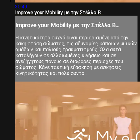
30:49
Improve your Mobility με την Στέλλα Β...
Improve your Mobility με την Στέλλα Β...
Η κινητικότητα συχνά είναι περιορισμένη από την
κακή στάση σώματος, τις αδυναμίες κάποιων μυϊκών
ομάδων και παλιούς τραυματισμούς. Όλα αυτά
καταλήγουν σε αλλοιωμένες κινήσεις και σε
ανεξήγητους πόνους σε διάφορες περιοχές του
σώματος. Κάνε τακτική εξάσκηση με ασκήσεις
κινητικότητας και πολύ σύντο...