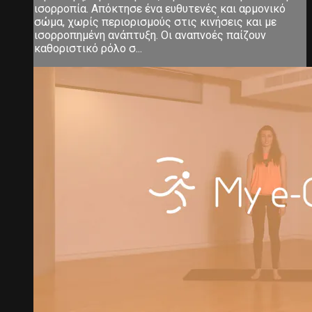
ισορροπία. Απόκτησε ένα ευθυτενές και αρμονικό
σώμα, χωρίς περιορισμούς στις κινήσεις και με
ισορροπημένη ανάπτυξη. Οι αναπνοές παίζουν
καθοριστικό ρόλο σ...