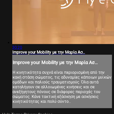
30:20
Improve your Mobility με την Μαρία Ασ...
Improve your Mobility με την Μαρία Ασ...
Η κινητικότητα συχνά είναι περιορισμένη από την
κακή στάση σώματος, τις αδυναμίες κάποιων μυϊκών
ομάδων και παλιούς τραυματισμούς. Όλα αυτά
καταλήγουν σε αλλοιωμένες κινήσεις και σε
ανεξήγητους πόνους σε διάφορες περιοχές του
σώματος. Κάνε τακτική εξάσκηση με ασκήσεις
κινητικότητας και πολύ σύντο...