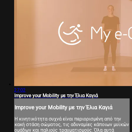
27:02
Ιmprove your Μobility με την Έλια Καγιά
Ιmprove your Μobility με την Έλια Καγιά
Η κινητικότητα συχνά είναι περιορισμένη από την
κακή στάση σώματος, τις αδυναμίες κάποιων μυϊκών
ομάδων και παλιούς τραυματισμούς. Όλα αυτά