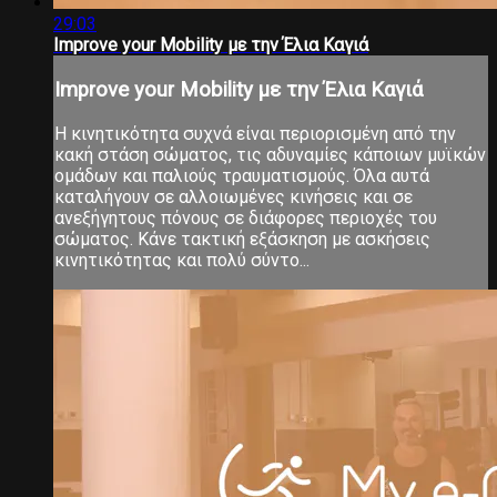
29:03
Ιmprove your Μobility με την Έλια Καγιά
Ιmprove your Μobility με την Έλια Καγιά
Η κινητικότητα συχνά είναι περιορισμένη από την
κακή στάση σώματος, τις αδυναμίες κάποιων μυϊκών
ομάδων και παλιούς τραυματισμούς. Όλα αυτά
καταλήγουν σε αλλοιωμένες κινήσεις και σε
ανεξήγητους πόνους σε διάφορες περιοχές του
σώματος. Κάνε τακτική εξάσκηση με ασκήσεις
κινητικότητας και πολύ σύντο...