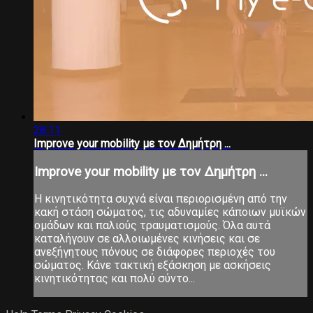
28:11
Improve your mobility με τον Δημήτρη ...
Improve your mobility με τον Δημήτρη ...
Η κινητικότητα συχνά είναι περιορισμένη από την
κακή στάση σώματος, τις αδυναμίες κάποιων μυϊκών
ομάδων και παλιούς τραυματισμούς. Όλα αυτά
καταλήγουν σε αλλοιωμένες κινήσεις και σε
ανεξήγητους πόνους σε διάφορες περιοχές του
σώματος. Κάνε τακτική εξάσκηση με ασκήσεις
κινητικότητας και πολύ σύντο...