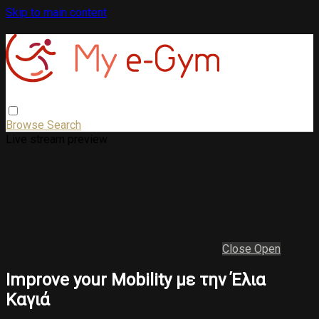
Skip to main content
Browse
Search
Live stream preview
Close
Open
Ιmprove your Μobility με την Έλια
Καγιά