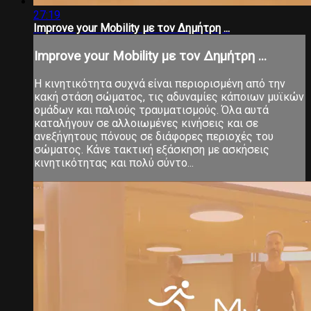
27:19
Improve your Mobility με τον Δημήτρη ...
Improve your Mobility με τον Δημήτρη ...
Η κινητικότητα συχνά είναι περιορισμένη από την
κακή στάση σώματος, τις αδυναμίες κάποιων μυϊκών
ομάδων και παλιούς τραυματισμούς. Όλα αυτά
καταλήγουν σε αλλοιωμένες κινήσεις και σε
ανεξήγητους πόνους σε διάφορες περιοχές του
σώματος. Κάνε τακτική εξάσκηση με ασκήσεις
κινητικότητας και πολύ σύντο...