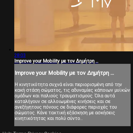
28:03
Improve your Mobility με τον Δημήτρη ...
Improve your Mobility με τον Δημήτρη ...
Η κινητικότητα συχνά είναι περιορισμένη από την
κακή στάση σώματος, τις αδυναμίες κάποιων μυϊκών
ομάδων και παλιούς τραυματισμούς. Όλα αυτά
καταλήγουν σε αλλοιωμένες κινήσεις και σε
ανεξήγητους πόνους σε διάφορες περιοχές του
σώματος. Κάνε τακτική εξάσκηση με ασκήσεις
κινητικότητας και πολύ σύντο...