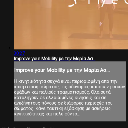
30:27
Improve your Mobility με την Μαρία Ασ...
Improve your Mobility με την Μαρία Ασ...
Η κινητικότητα συχνά είναι περιορισμένη από την
κακή στάση σώματος, τις αδυναμίες κάποιων μυϊκών
ομάδων και παλιούς τραυματισμούς. Όλα αυτά
καταλήγουν σε αλλοιωμένες κινήσεις και σε
ανεξήγητους πόνους σε διάφορες περιοχές του
σώματος. Κάνε τακτική εξάσκηση με ασκήσεις
κινητικότητας και πολύ σύντο...