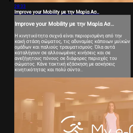
28:33
Improve your Mobility με την Μαρία Ασ...
Improve your Mobility με την Μαρία Ασ...
Η κινητικότητα συχνά είναι περιορισμένη από την
κακή στάση σώματος, τις αδυναμίες κάποιων μυϊκών
ομάδων και παλιούς τραυματισμούς. Όλα αυτά
καταλήγουν σε αλλοιωμένες κινήσεις και σε
ανεξήγητους πόνους σε διάφορες περιοχές του
σώματος. Κάνε τακτική εξάσκηση με ασκήσεις
κινητικότητας και πολύ σύντο...