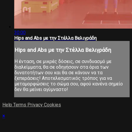
30:00
Hips and Abs με την Στέλλα Βελιγράδη
Hips and Abs με την Στέλλα Βελιγράδη
Η ένταση, σε μικρές δόσεις, σε συνδυασμό με
διαλείμματα, θα σε οδηγήσουν στα όρια των
δυνατοτήτων σου και θα σε κάνουν να τα
ξεπεράσεις! Αποτελεσματικός τρόπος για να
μεταμορφώσεις το σώμα σου, αφού κανένα σημείο
δεν θα μείνει αγύμναστο!
Help
Terms
Privacy
Cookies
×