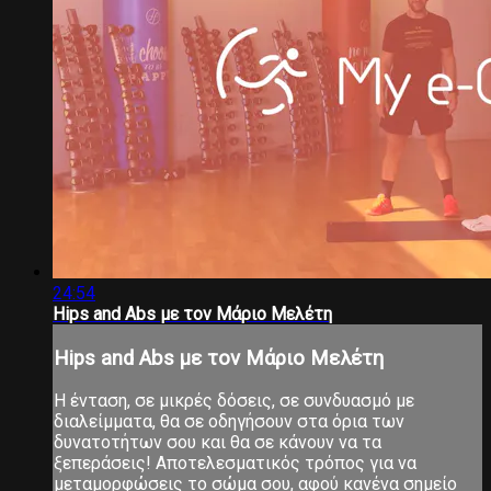
24:54
Hips and Abs με τον Μάριο Μελέτη
Hips and Abs με τον Μάριο Μελέτη
Η ένταση, σε μικρές δόσεις, σε συνδυασμό με
διαλείμματα, θα σε οδηγήσουν στα όρια των
δυνατοτήτων σου και θα σε κάνουν να τα
ξεπεράσεις! Αποτελεσματικός τρόπος για να
μεταμορφώσεις το σώμα σου, αφού κανένα σημείο