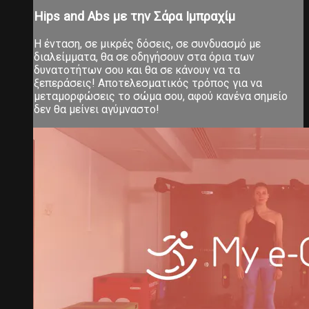
Hips and Abs με την Σάρα Ιμπραχίμ
Η ένταση, σε μικρές δόσεις, σε συνδυασμό με
διαλείμματα, θα σε οδηγήσουν στα όρια των
δυνατοτήτων σου και θα σε κάνουν να τα
ξεπεράσεις! Αποτελεσματικός τρόπος για να
μεταμορφώσεις το σώμα σου, αφού κανένα σημείο
δεν θα μείνει αγύμναστο!