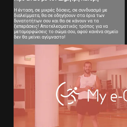
Η ένταση, σε μικρές δόσεις, σε συνδυασμό με
διαλείμματα, θα σε οδηγήσουν στα όρια των
δυνατοτήτων σου και θα σε κάνουν να τα
ξεπεράσεις! Αποτελεσματικός τρόπος για να
μεταμορφώσεις το σώμα σου, αφού κανένα σημείο
δεν θα μείνει αγύμναστο!