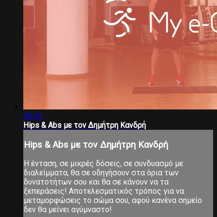
28:53
Hips & Abs με τον Δημήτρη Κανδρή
Hips & Abs με τον Δημήτρη Κανδρή
Η ένταση, σε μικρές δόσεις, σε συνδυασμό με
διαλείμματα, θα σε οδηγήσουν στα όρια των
δυνατοτήτων σου και θα σε κάνουν να τα
ξεπεράσεις! Αποτελεσματικός τρόπος για να
μεταμορφώσεις το σώμα σου, αφού κανένα σημείο
δεν θα μείνει αγύμναστο!