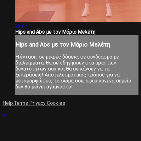
25:47
Hips and Abs με τον Μάριο Μελέτη
Hips and Abs με τον Μάριο Μελέτη
Η ένταση, σε μικρές δόσεις, σε συνδυασμό με
διαλείμματα, θα σε οδηγήσουν στα όρια των
δυνατοτήτων σου και θα σε κάνουν να τα
ξεπεράσεις! Αποτελεσματικός τρόπος για να
μεταμορφώσεις το σώμα σου, αφού κανένα σημείο
δεν θα μείνει αγύμναστο!
Help
Terms
Privacy
Cookies
×