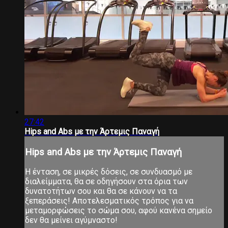
27:42
Hips and Abs με την Άρτεμις Παναγή
Hips and Abs με την Άρτεμις Παναγή
Η ένταση, σε μικρές δόσεις, σε συνδυασμό με
διαλείμματα, θα σε οδηγήσουν στα όρια των
δυνατοτήτων σου και θα σε κάνουν να τα
ξεπεράσεις! Αποτελεσματικός τρόπος για να
μεταμορφώσεις το σώμα σου, αφού κανένα σημείο
δεν θα μείνει αγύμναστο!