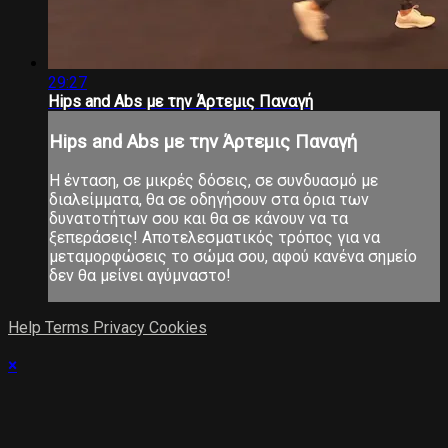
29:27
Hips and Abs με την Άρτεμις Παναγή
Hips and Abs με την Άρτεμις Παναγή
Η ένταση, σε μικρές δόσεις, σε συνδυασμό με
διαλείμματα, θα σε οδηγήσουν στα όρια των
δυνατοτήτων σου και θα σε κάνουν να τα
ξεπεράσεις! Αποτελεσματικός τρόπος για να
μεταμορφώσεις το σώμα σου, αφού κανένα σημείο
δεν θα μείνει αγύμναστο!
Help
Terms
Privacy
Cookies
×