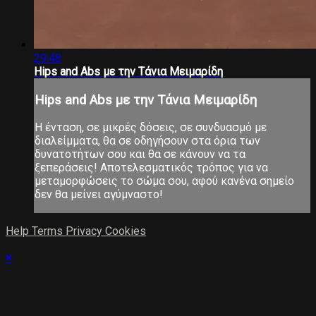
29:48
Hips and Abs με την Τάνια Μειμαρίδη
Hips and Abs με την Τάνια Μειμαρίδη
Η ένταση, σε μικρές δόσεις, σε συνδυασμό με
διαλείμματα, θα σε οδηγήσουν στα όρια των
δυνατοτήτων σου και θα σε κάνουν να τα
ξεπεράσεις! Αποτελεσματικός τρόπος για να
μεταμορφώσεις το σώμα σου, αφού κανένα σημείο
δεν θα μείνει αγύμναστο!
Help
Terms
Privacy
Cookies
×