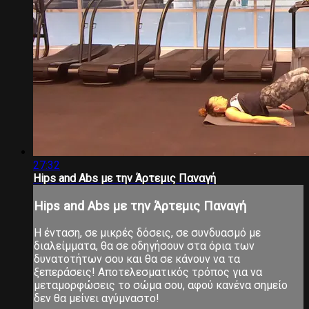
27:32
Hips and Abs με την Άρτεμις Παναγή
Hips and Abs με την Άρτεμις Παναγή
Η ένταση, σε μικρές δόσεις, σε συνδυασμό με
διαλείμματα, θα σε οδηγήσουν στα όρια των
δυνατοτήτων σου και θα σε κάνουν να τα
ξεπεράσεις! Αποτελεσματικός τρόπος για να
μεταμορφώσεις το σώμα σου, αφού κανένα σημείο
δεν θα μείνει αγύμναστο!