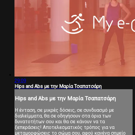
29:09
Hips and Abs με την Μαρία Τσαπατσάρη
Hips and Abs με την Μαρία Τσαπατσάρη
Η ένταση, σε μικρές δόσεις, σε συνδυασμό με
διαλείμματα, θα σε οδηγήσουν στα όρια των
δυνατοτήτων σου και θα σε κάνουν να τα
ξεπεράσεις! Αποτελεσματικός τρόπος για να
μεταμορφώσεις το σώμα σου, αφού κανένα σημείο