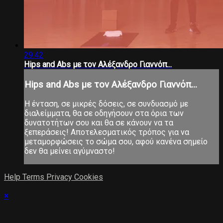
29:42
Hips and Abs με τον Αλέξανδρο Γιαννόπ...
Hips and Abs με τον Αλέξανδρο Γιαννόπ...
Η ένταση, σε μικρές δόσεις, σε συνδυασμό με
διαλείμματα, θα σε οδηγήσουν στα όρια των
δυνατοτήτων σου και θα σε κάνουν να τα
ξεπεράσεις! Αποτελεσματικός τρόπος για να
μεταμορφώσεις το σώμα σου, αφού κανένα σημείο
δεν θα μείνει αγύμναστο!
Help
Terms
Privacy
Cookies
×