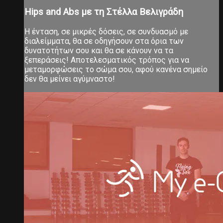
Hips and Abs με τη Στέλλα Βελιγράδη
Η ένταση, σε μικρές δόσεις, σε συνδυασμό με
διαλείμματα, θα σε οδηγήσουν στα όρια των
δυνατοτήτων σου και θα σε κάνουν να τα
ξεπεράσεις! Αποτελεσματικός τρόπος για να
μεταμορφώσεις το σώμα σου, αφού κανένα σημείο
δεν θα μείνει αγύμναστο!