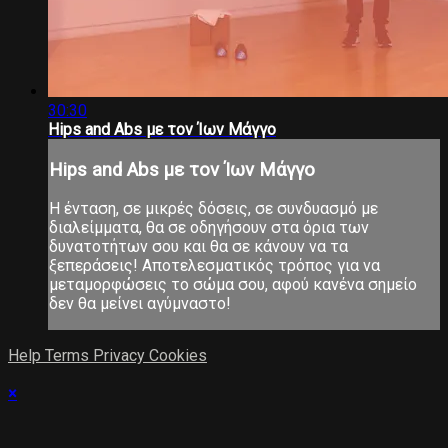
30:30
Hips and Abs με τον Ίων Μάγγο
Hips and Abs με τον Ίων Μάγγο
Η ένταση, σε μικρές δόσεις, σε συνδυασμό με
διαλείμματα, θα σε οδηγήσουν στα όρια των
δυνατοτήτων σου και θα σε κάνουν να τα
ξεπεράσεις! Αποτελεσματικός τρόπος για να
μεταμορφώσεις το σώμα σου, αφού κανένα σημείο
δεν θα μείνει αγύμναστο!
Help
Terms
Privacy
Cookies
×