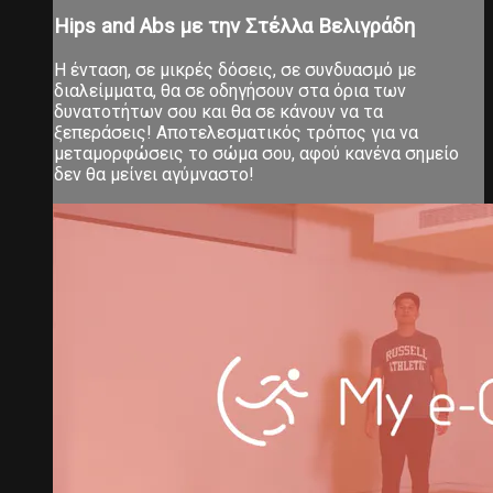
Hips and Abs με την Στέλλα Βελιγράδη
Η ένταση, σε μικρές δόσεις, σε συνδυασμό με
διαλείμματα, θα σε οδηγήσουν στα όρια των
δυνατοτήτων σου και θα σε κάνουν να τα
ξεπεράσεις! Αποτελεσματικός τρόπος για να
μεταμορφώσεις το σώμα σου, αφού κανένα σημείο
δεν θα μείνει αγύμναστο!