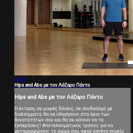
29:34
Ηips and Αbs με τον Λάζαρο Πάντο
Ηips and Αbs με τον Λάζαρο Πάντο
Η ένταση, σε μικρές δόσεις, σε συνδυασμό με
διαλείμματα, θα σε οδηγήσουν στα όρια των
δυνατοτήτων σου και θα σε κάνουν να τα
ξεπεράσεις! Αποτελεσματικός τρόπος για να
μεταμορφώσεις το σώμα σου, αφού κανένα σημείο