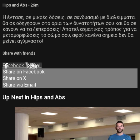
Hips and Abs
• 29m
Η ένταση, σε μικρές δόσεις, σε συνδυασμό με διαλείμματα,
θα σε οδηγήσουν στα όρια των δυνατοτήτων σου και θα σε
κάνουν να τα ξεπεράσεις! Αποτελεσματικός τρόπος για να
μεταμορφώσεις το σώμα σου, αφού κανένα σημείο δεν θα
μείνει αγύμναστο!
Share with friends
Facebook
X
Email
Share on Facebook
Share on X
Share via Email
Up Next in
Hips and Abs