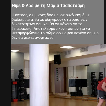
Hips & Abs με τη Μαρία Τσαπατσάρη
Η ένταση, σε μικρές δόσεις, σε συνδυασμό με
διαλείμματα, θα σε οδηγήσουν στα όρια των
δυνατοτήτων σου και θα σε κάνουν να τα
ξεπεράσεις! Αποτελεσματικός τρόπος για να
μεταμορφώσεις το σώμα σου, αφού κανένα σημείο
δεν θα μείνει αγύμναστο!