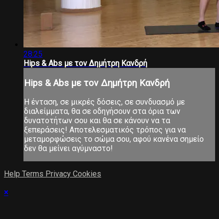
28:25
Hips & Abs με τον Δημήτρη Κανδρή
Hips & Abs με τον Δημήτρη Κανδρή
Η ένταση, σε μικρές δόσεις, σε συνδυασμό με
διαλείμματα, θα σε οδηγήσουν στα όρια των
δυνατοτήτων σου και θα σε κάνουν να τα
ξεπεράσεις! Αποτελεσματικός τρόπος για να
μεταμορφώσεις το σώμα σου, αφού κανένα σημείο
δεν θα μείνει αγύμναστο!
Help
Terms
Privacy
Cookies
×