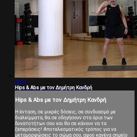
29:11
Hips & Abs με τον Δημήτρη Κανδρή
Hips & Abs με τον Δημήτρη Κανδρή
Η ένταση, σε μικρές δόσεις, σε συνδυασμό με
διαλείμματα, θα σε οδηγήσουν στα όρια των
δυνατοτήτων σου και θα σε κάνουν να τα
ξεπεράσεις! Αποτελεσματικός τρόπος για να
μεταμορφώσεις το σώμα σου, αφού κανένα σημείο