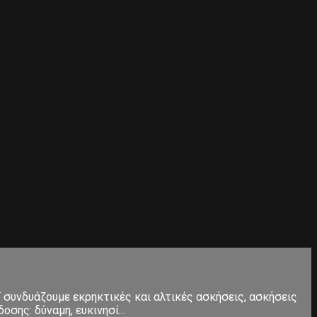
Τ συνδυάζουμε εκρηκτικές και αλτικές ασκήσεις, ασκήσεις
σης: δύναμη, ευκινησί...