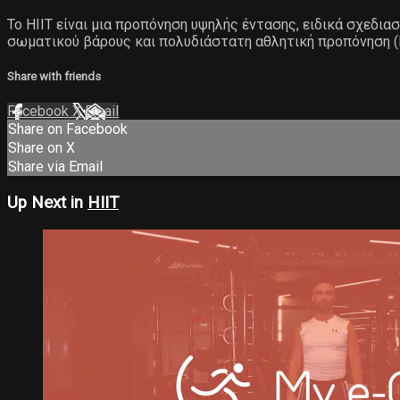
Το ΗΙΙΤ είναι μια προπόνηση υψηλής έντασης, ειδικά σχεδια
σωματικού βάρους και πολυδιάστατη αθλητική προπόνηση (Fu
Share with friends
Facebook
X
Email
Share on Facebook
Share on X
Share via Email
Up Next in
HIIT