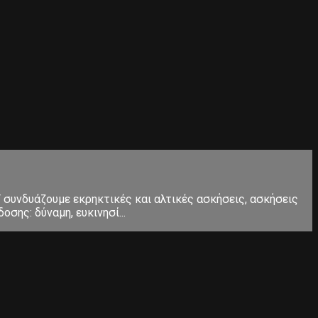
Τ συνδυάζουμε εκρηκτικές και αλτικές ασκήσεις, ασκήσεις
σης: δύναμη, ευκινησί...