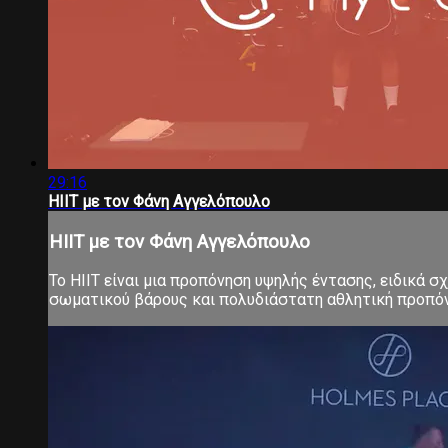
29:16
HIIT με τον Φάνη Αγγελόπουλο
HIIT με τον Φάνη Αγγελόπουλο
Το ΗΙΙΤ είναι μια προπόνηση υψηλής έντασης, ειδικά 
σωματικού βάρους και πολυδιάστατη αθλητική προπόνηση