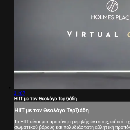
31:07
HIIT με τον Θεολόγο Τερζιάδη
HIIT με τον Θεολόγο Τερζιάδη
Το ΗΙΙΤ είναι μια προπόνηση υψηλής έντασης, ειδικά 
σωματικού βάρους και πολυδιάστατη αθλητική προπόνηση