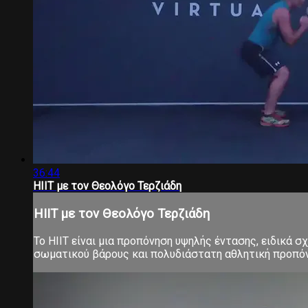
36:44
HIIT με τον Θεολόγο Τερζιάδη
HIIT με τον Θεολόγο Τερζιάδη
Το ΗΙΙΤ είναι μια προπόνηση υψηλής έντασης, ειδικά 
σωματικού βάρους και πολυδιάστατη αθλητική προπόνηση