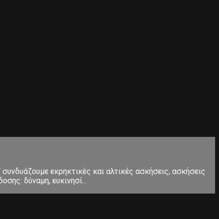
Τ συνδυάζουμε εκρηκτικές και αλτικές ασκήσεις, ασκήσεις
σης: δύναμη, ευκινησί...