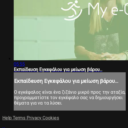
05:55
Εκπαίδευση Εγκεφάλου για μείωση βάρου...
Εκπαίδευση Εγκεφάλου για μείωση βάρου...
Ο εγκέφαλος είναι ένα ζιζάνιο μικρό προς την αταξία,
προγραμματίστε τον εγκέφαλο σας να δημιουργήσει
θέματα για να τα λύσει.
Help
Terms
Privacy
Cookies