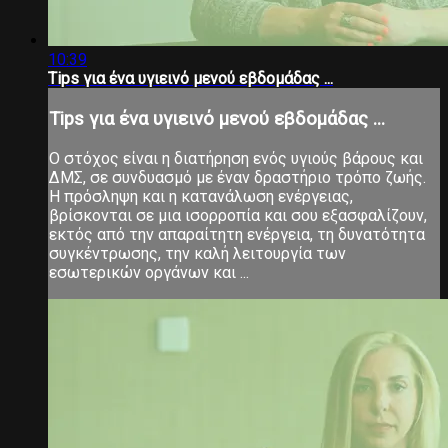
10:39
Tips για ένα υγιεινό μενού εβδομάδας ...
Tips για ένα υγιεινό μενού εβδομάδας ...
Ο στόχος είναι η διατήρηση ενός υγιούς βάρους και
ΔΜΣ, σε συνδυασμό με έναν δραστήριο τρόπο ζωής.
Η πρόσληψη και η κατανάλωση ενέργειας,
βρίσκονται σε μια ισορροπία και σου εξασφαλίζουν,
εκτός από την απαραίτητη ενέργεια, τη δυνατότητα
συγκέντρωσης, την καλή λειτουργία των
εσωτερικών οργάνων και ...