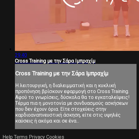
29:40
Cross Training με την Σάρα Ιμπραχίμ
Cross Training με την Σάρα Ιμπραχίμ
Η λειτουργική, η διαλειμματική και η κυκλική
προπόνηση βρίσκουν εφαρμογή στο Cross Training.
Αφού το γνωρίσεις, δύσκολα θα το εγκαταλείψεις!
Τέρμα πια η μονοτονία με συνδυασμούς ασκήσεων
που δεν έχουν όρια. Είτε στοχεύεις στην
καρδιοαναπνευστική άσκηση, είτε στις υψηλές
καύσεις ή ακόμα και σε ένα...
Help
Terms
Privacy
Cookies