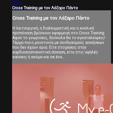
30:33
Cross Training με τον Λάζαρο Πάντο
Cross Training με τον Λάζαρο Πάντο
Η λειτουργική, η διαλειμματική και η κυκλική
προπόνηση βρίσκουν εφαρμογή στο Cross Training.
Αφού το γνωρίσεις, δύσκολα θα το εγκαταλείψεις!
Τέρμα πια η μονοτονία με συνδυασμούς ασκήσεων
που δεν έχουν όρια. Είτε στοχεύεις στην
καρδιοαναπνευστική άσκηση, είτε στις υψηλές
καύσεις ή ακόμα και σε ένα...