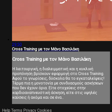
29:50
Cross Training με τον Μάνο Βασιλάκη
Cross Training με τον Μάνο Βασιλάκη
Η λειτουργική, η διαλειμματική και η κυκλική
προπόνηση βρίσκουν εφαρμογή στο Cross Training.
Αφού το γνωρίσεις, δύσκολα θα το εγκαταλείψεις!
Τέρμα πια η μονοτονία με συνδυασμούς ασκήσεων
που δεν έχουν όρια. Είτε στοχεύεις στην
καρδιοαναπνευστική άσκηση, είτε στις υψηλές
καύσεις ή ακόμα και σε ένα...
Help
Terms
Privacy
Cookies