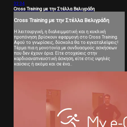
32:34
Cross Training με την Στέλλα Βελιγράδη
Cross Training με την Στέλλα Βελιγράδη
Η λειτουργική, η διαλειμματική και η κυκλική
προπόνηση βρίσκουν εφαρμογή στο Cross Training.
Αφού το γνωρίσεις, δύσκολα θα το εγκαταλείψεις!
Τέρμα πια η μονοτονία με συνδυασμούς ασκήσεων
που δεν έχουν όρια. Είτε στοχεύεις στην
καρδιοαναπνευστική άσκηση, είτε στις υψηλές
καύσεις ή ακόμα και σε ένα...