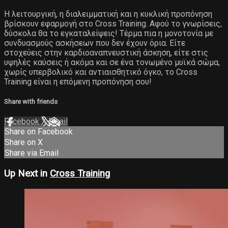
Η λειτουργική, η διαλειμματική και η κυκλική προπόνηση
βρίσκουν εφαρμογή στο Cross Training. Αφού το γνωρίσεις,
δύσκολα θα το εγκαταλείψεις! Τέρμα πια η μονοτονία με
συνδυασμούς ασκήσεων που δεν έχουν όρια. Είτε
στοχεύεις στην καρδιοαναπνευστική άσκηση, είτε στις
υψηλές καύσεις ή ακόμα και σε ένα τονωμένο μυϊκά σώμα,
χωρίς υπερβολικό και αντιαισθητικό όγκο, το Cross
Training είναι η επόμενη προπόνηση σου!
Share with friends
Facebook
X
Email
Share on Facebook
Share on X
Share via Email
Up Next in
Cross Training