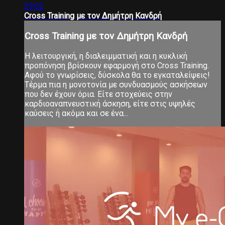
29:02
Cross Training με τον Δημήτρη Κανδρή
Cross Training με τον Δημήτρη Κανδρή
Η λειτουργική, η διαλειμματική και η κυκλική
προπόνηση βρίσκουν εφαρμογή στο Cross Training.
Αφού το γνωρίσεις, δύσκολα θα το εγκαταλείψεις!
Τέρμα πια η μονοτονία με συνδυασμούς ασκήσεων
που δεν έχουν όρια. Είτε στοχεύεις στην
καρδιοαναπνευστική άσκηση, είτε στις υψηλές
καύσεις ή ακόμα και σε ένα...