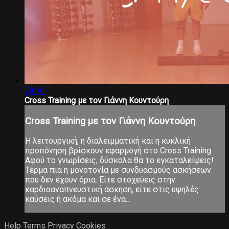
28:16
Cross Training με τον Γιάννη Κουντούρη
Cross Training με τον Γιάννη Κουντούρη
Η λειτουργική, η διαλειμματική και η κυκλική
προπόνηση βρίσκουν εφαρμογή στο Cross Training.
Αφού το γνωρίσεις, δύσκολα θα το εγκαταλείψεις!
Τέρμα πια η μονοτονία με συνδυασμούς ασκήσεων
που δεν έχουν όρια. Είτε στοχεύεις στην
καρδιοαναπνευστική άσκηση, είτε στις υψηλές
καύσεις ή ακόμα και σε ένα...
Help
Terms
Privacy
Cookies