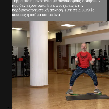
Τέρμα πια η μονοτονία με συνδυασμούς ασκήσεων
που δεν έχουν όρια. Είτε στοχεύεις στην
καρδιοαναπνευστική άσκηση, είτε στις υψηλές
καύσεις ή ακόμα και σε ένα...