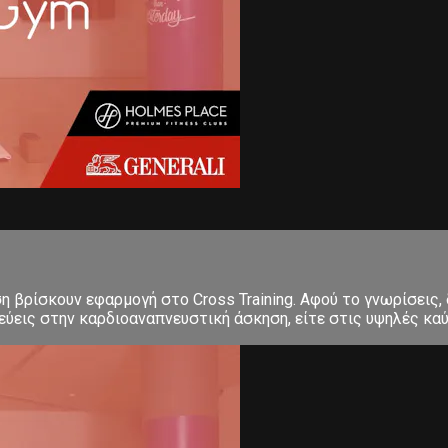
ση βρίσκουν εφαρμογή στο Cross Training. Αφού το γνωρίσεις,
εις στην καρδιοαναπνευστική άσκηση, είτε στις υψηλές καύσε