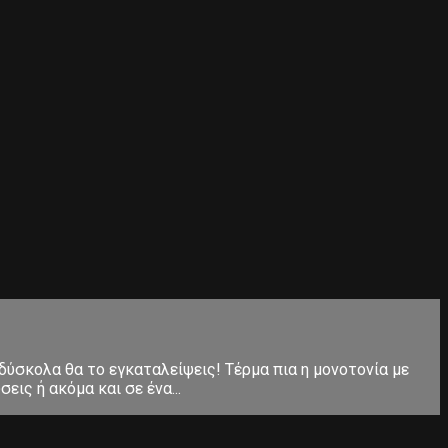
 δύσκολα θα το εγκαταλείψεις! Τέρμα πια η μονοτονία με
ις ή ακόμα και σε ένα...