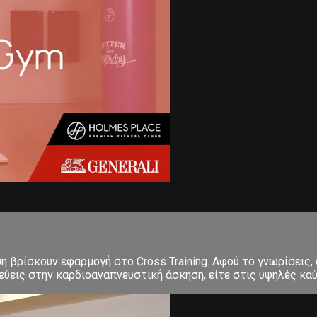
ση βρίσκουν εφαρμογή στο Cross Training. Αφού το γνωρίσεις,
εις στην καρδιοαναπνευστική άσκηση, είτε στις υψηλές καύσε