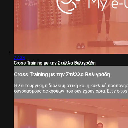
27:38
Cross Training με την Στέλλα Βελιγράδη
Cross Training με την Στέλλα Βελιγράδη
Η λειτουργική, η διαλειμματική και η κυκλική προπόνη
συνδυασμούς ασκήσεων που δεν έχουν όρια. Είτε στοχεύ