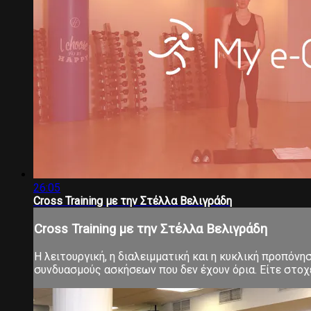
26:05
Cross Training με την Στέλλα Βελιγράδη
Cross Training με την Στέλλα Βελιγράδη
Η λειτουργική, η διαλειμματική και η κυκλική προπόνη
συνδυασμούς ασκήσεων που δεν έχουν όρια. Είτε στοχεύ