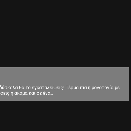
 δύσκολα θα το εγκαταλείψεις! Τέρμα πια η μονοτονία με
ις ή ακόμα και σε ένα...