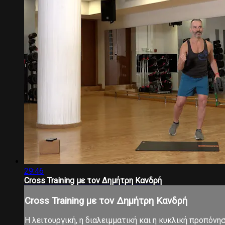
29:46
Cross Training με τον Δημήτρη Κανδρή
Cross Training με τον Δημήτρη Κανδρή
Η λειτουργική, η διαλειμματική και η κυκλική προπόνη