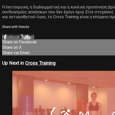
Η λειτουργική, η διαλειμματική και η κυκλική προπόνηση βρ
συνδυασμούς ασκήσεων που δεν έχουν όρια. Είτε στοχεύεις
και αντιαισθητικό όγκο, το Cross Training είναι η επόμενη π
Share with friends
Facebook
X
Email
Share on Facebook
Share on X
Share via Email
Up Next in
Cross Training