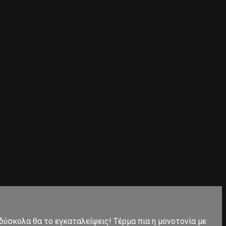
 δύσκολα θα το εγκαταλείψεις! Τέρμα πια η μονοτονία με