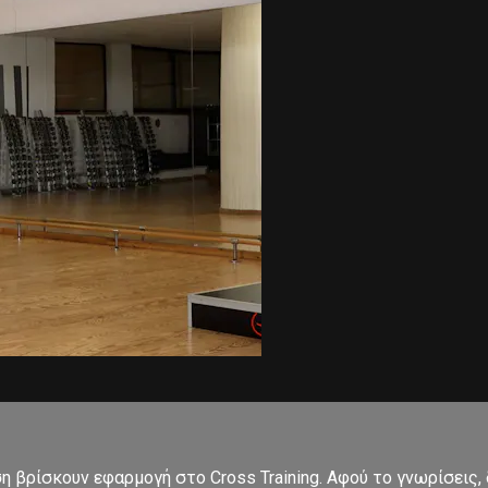
ση βρίσκουν εφαρμογή στο Cross Training. Αφού το γνωρίσεις,