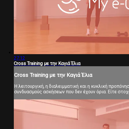
27:12
Cross Training με την Καγιά Έλια
Cross Training με την Καγιά Έλια
Η λειτουργική, η διαλειμματική και η κυκλική προπόνη
συνδυασμούς ασκήσεων που δεν έχουν όρια. Είτε στοχεύ