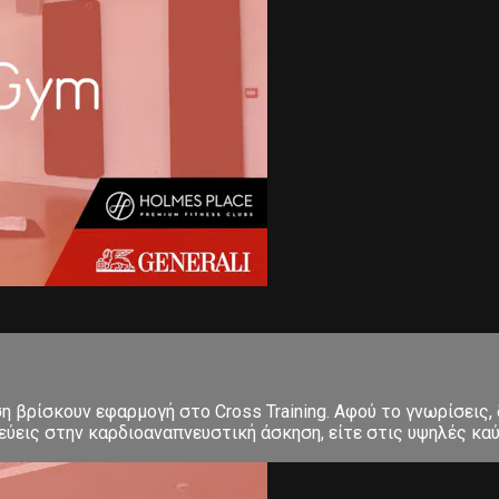
ση βρίσκουν εφαρμογή στο Cross Training. Αφού το γνωρίσεις,
εις στην καρδιοαναπνευστική άσκηση, είτε στις υψηλές καύσε