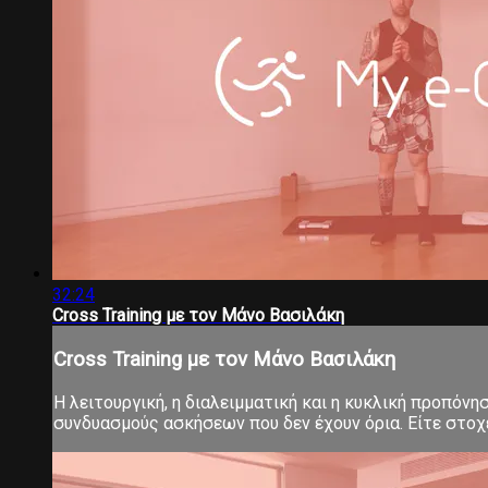
32:24
Cross Training με τον Μάνο Βασιλάκη
Cross Training με τον Μάνο Βασιλάκη
Η λειτουργική, η διαλειμματική και η κυκλική προπόνη
συνδυασμούς ασκήσεων που δεν έχουν όρια. Είτε στοχεύ