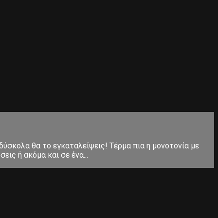
 δύσκολα θα το εγκαταλείψεις! Τέρμα πια η μονοτονία με
ις ή ακόμα και σε ένα...