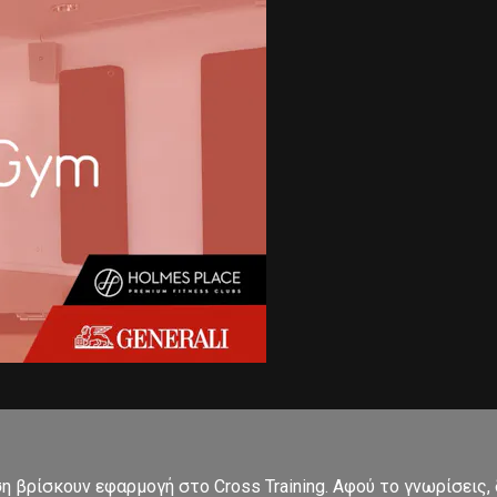
ση βρίσκουν εφαρμογή στο Cross Training. Αφού το γνωρίσεις,