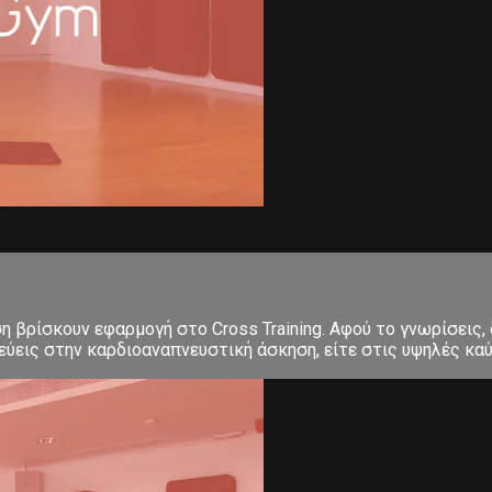
ση βρίσκουν εφαρμογή στο Cross Training. Αφού το γνωρίσεις,
εις στην καρδιοαναπνευστική άσκηση, είτε στις υψηλές καύσε