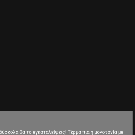
 δύσκολα θα το εγκαταλείψεις! Τέρμα πια η μονοτονία με