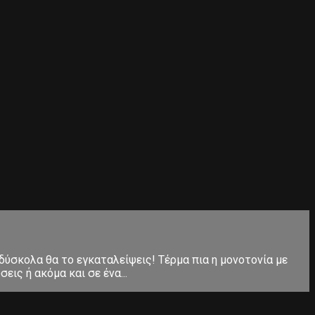
 δύσκολα θα το εγκαταλείψεις! Τέρμα πια η μονοτονία με
ις ή ακόμα και σε ένα...