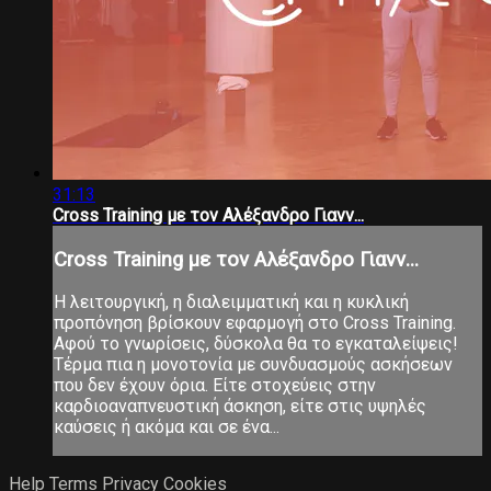
31:13
Cross Training με τον Αλέξανδρο Γιανν...
Cross Training με τον Αλέξανδρο Γιανν...
Η λειτουργική, η διαλειμματική και η κυκλική
προπόνηση βρίσκουν εφαρμογή στο Cross Training.
Αφού το γνωρίσεις, δύσκολα θα το εγκαταλείψεις!
Τέρμα πια η μονοτονία με συνδυασμούς ασκήσεων
που δεν έχουν όρια. Είτε στοχεύεις στην
καρδιοαναπνευστική άσκηση, είτε στις υψηλές
καύσεις ή ακόμα και σε ένα...
Help
Terms
Privacy
Cookies