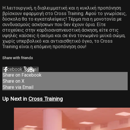
Η λειτουργική, η διαλειμματική και η κυκλική προπόνηση
βρίσκουν εφαρμογή στο Cross Training. Αφού το γνωρίσεις,
δύσκολα θα το εγκαταλείψεις! Τέρμα πια η μονοτονία με
συνδυασμούς ασκήσεων που δεν έχουν όρια. Είτε
στοχεύεις στην καρδιοαναπνευστική άσκηση, είτε στις
υψηλές καύσεις ή ακόμα και σε ένα τονωμένο μυϊκά σώμα,
χωρίς υπερβολικό και αντιαισθητικό όγκο, το Cross
Training είναι η επόμενη προπόνηση σου!
Share with friends
Facebook
X
Email
Share on Facebook
Share on X
Share via Email
Up Next in
Cross Training