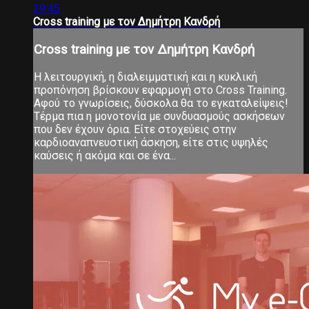
29:45
Cross training με τον Δημήτρη Κανδρή
Cross training με τον Δημήτρη Κανδρή
Η λειτουργική, η διαλειμματική και η κυκλική
προπόνηση βρίσκουν εφαρμογή στο Cross Training.
Αφού το γνωρίσεις, δύσκολα θα το εγκαταλείψεις!
Τέρμα πια η μονοτονία με συνδυασμούς ασκήσεων
που δεν έχουν όρια. Είτε στοχεύεις στην
καρδιοαναπνευστική άσκηση, είτε στις υψηλές
καύσεις ή ακόμα και σε ένα...