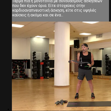
Τέρμα πια η μονοτονία με συνδυασμούς ασκήσεων
που δεν έχουν όρια. Είτε στοχεύεις στην
καρδιοαναπνευστική άσκηση, είτε στις υψηλές
καύσεις ή ακόμα και σε ένα...