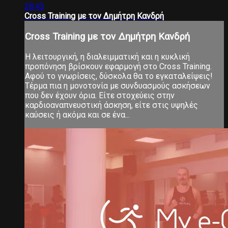
28:43
Cross Training με τον Δημήτρη Κανδρή
Cross Training με τον Δημήτρη Κανδρή
Η λειτουργική, η διαλειμματική και η κυκλική
προπόνηση βρίσκουν εφαρμογή στο Cross Training.
Αφού το γνωρίσεις, δύσκολα θα το εγκαταλείψεις!
Τέρμα πια η μονοτονία με συνδυασμούς ασκήσεων
που δεν έχουν όρια. Είτε στοχεύεις στην
καρδιοαναπνευστική άσκηση, είτε στις υψηλές
καύσεις ή ακόμα και σε ένα...