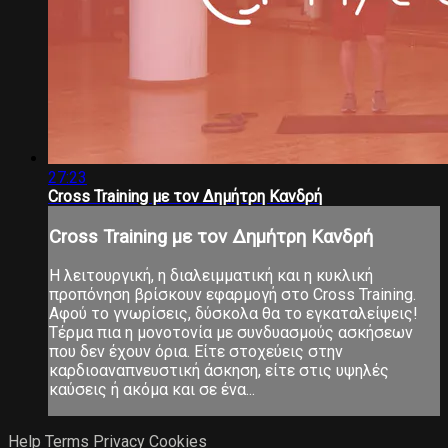
27:23
Cross Training με τον Δημήτρη Κανδρή
Cross Training με τον Δημήτρη Κανδρή
Η λειτουργική, η διαλειμματική και η κυκλική
προπόνηση βρίσκουν εφαρμογή στο Cross Training.
Αφού το γνωρίσεις, δύσκολα θα το εγκαταλείψεις!
Τέρμα πια η μονοτονία με συνδυασμούς ασκήσεων
που δεν έχουν όρια. Είτε στοχεύεις στην
καρδιοαναπνευστική άσκηση, είτε στις υψηλές
καύσεις ή ακόμα και σε ένα...
Help
Terms
Privacy
Cookies