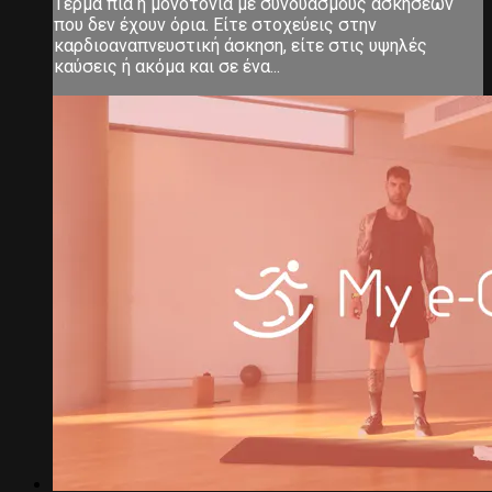
Τέρμα πια η μονοτονία με συνδυασμούς ασκήσεων
που δεν έχουν όρια. Είτε στοχεύεις στην
καρδιοαναπνευστική άσκηση, είτε στις υψηλές
καύσεις ή ακόμα και σε ένα...