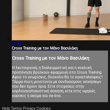
29:54
Cross Training με τον Μάνο Βασιλάκη
Cross Training με τον Μάνο Βασιλάκη
Η λειτουργική, η διαλειμματική και η κυκλική
προπόνηση βρίσκουν εφαρμογή στο Cross Training.
Αφού το γνωρίσεις, δύσκολα θα το εγκαταλείψεις!
Τέρμα πια η μονοτονία με συνδυασμούς ασκήσεων
που δεν έχουν όρια. Είτε στοχεύεις στην
καρδιοαναπνευστική άσκηση, είτε στις υψηλές
καύσεις ή ακόμα και σε ένα...
Help
Terms
Privacy
Cookies