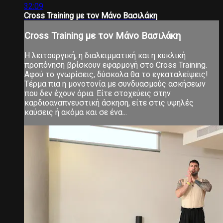
32:09
Cross Training με τον Μάνο Βασιλάκη
Cross Training με τον Μάνο Βασιλάκη
Η λειτουργική, η διαλειμματική και η κυκλική
προπόνηση βρίσκουν εφαρμογή στο Cross Training.
Αφού το γνωρίσεις, δύσκολα θα το εγκαταλείψεις!
Τέρμα πια η μονοτονία με συνδυασμούς ασκήσεων
που δεν έχουν όρια. Είτε στοχεύεις στην
καρδιοαναπνευστική άσκηση, είτε στις υψηλές
καύσεις ή ακόμα και σε ένα...