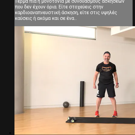
Τέρμα πια η μονοτονία με συνδυασμούς ασκήσεων
που δεν έχουν όρια. Είτε στοχεύεις στην
καρδιοαναπνευστική άσκηση, είτε στις υψηλές
καύσεις ή ακόμα και σε ένα...