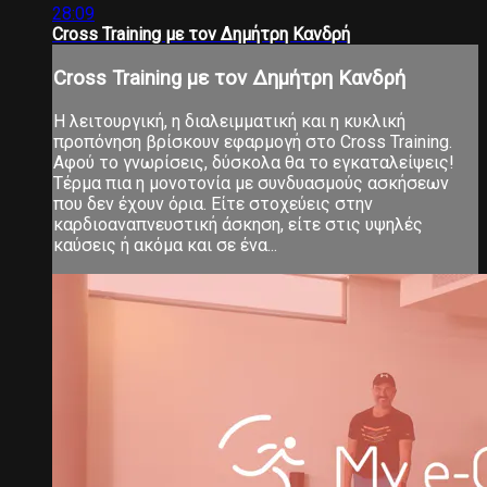
28:09
Cross Training με τον Δημήτρη Κανδρή
Cross Training με τον Δημήτρη Κανδρή
Η λειτουργική, η διαλειμματική και η κυκλική
προπόνηση βρίσκουν εφαρμογή στο Cross Training.
Αφού το γνωρίσεις, δύσκολα θα το εγκαταλείψεις!
Τέρμα πια η μονοτονία με συνδυασμούς ασκήσεων
που δεν έχουν όρια. Είτε στοχεύεις στην
καρδιοαναπνευστική άσκηση, είτε στις υψηλές
καύσεις ή ακόμα και σε ένα...