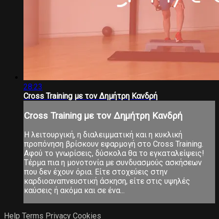
28:23
Cross Training με τον Δημήτρη Κανδρή
Cross Training με τον Δημήτρη Κανδρή
Η λειτουργική, η διαλειμματική και η κυκλική
προπόνηση βρίσκουν εφαρμογή στο Cross Training.
Αφού το γνωρίσεις, δύσκολα θα το εγκαταλείψεις!
Τέρμα πια η μονοτονία με συνδυασμούς ασκήσεων
που δεν έχουν όρια. Είτε στοχεύεις στην
καρδιοαναπνευστική άσκηση, είτε στις υψηλές
καύσεις ή ακόμα και σε ένα...
Help
Terms
Privacy
Cookies