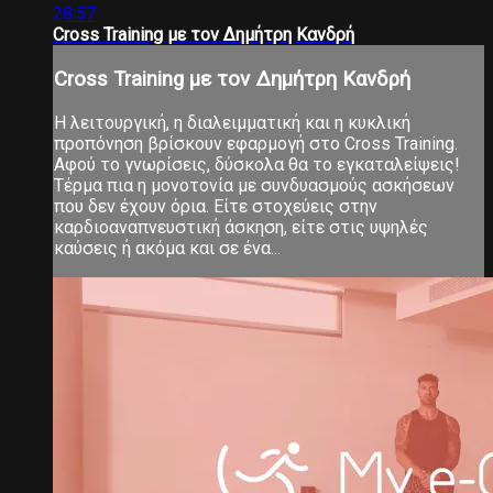
28:57
Cross Training με τον Δημήτρη Κανδρή
Cross Training με τον Δημήτρη Κανδρή
Η λειτουργική, η διαλειμματική και η κυκλική
προπόνηση βρίσκουν εφαρμογή στο Cross Training.
Αφού το γνωρίσεις, δύσκολα θα το εγκαταλείψεις!
Τέρμα πια η μονοτονία με συνδυασμούς ασκήσεων
που δεν έχουν όρια. Είτε στοχεύεις στην
καρδιοαναπνευστική άσκηση, είτε στις υψηλές
καύσεις ή ακόμα και σε ένα...