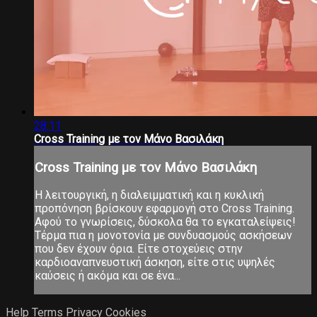
28:11
Cross Training με τον Μάνο Βασιλάκη
Cross Training με τον Μάνο Βασιλάκη
Η λειτουργική, η διαλειμματική και η κυκλική
προπόνηση βρίσκουν εφαρμογή στο Cross Training.
Αφού το γνωρίσεις, δύσκολα θα το εγκαταλείψεις!
Τέρμα πια η μονοτονία με συνδυασμούς ασκήσεων
που δεν έχουν όρια. Είτε στοχεύεις στην
καρδιοαναπνευστική άσκηση, είτε στις υψηλές
καύσεις ή ακόμα και σε ένα...
Help
Terms
Privacy
Cookies