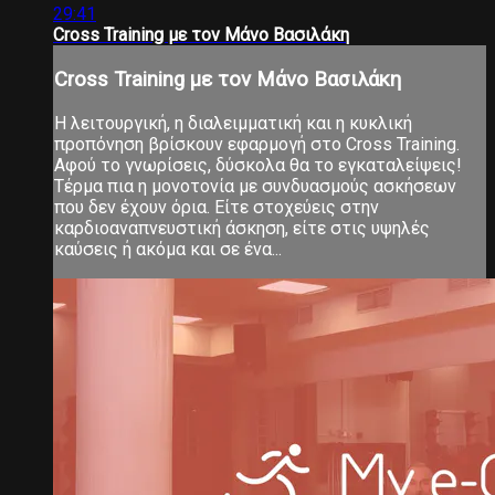
29:41
Cross Training με τον Μάνο Βασιλάκη
Cross Training με τον Μάνο Βασιλάκη
Η λειτουργική, η διαλειμματική και η κυκλική
προπόνηση βρίσκουν εφαρμογή στο Cross Training.
Αφού το γνωρίσεις, δύσκολα θα το εγκαταλείψεις!
Τέρμα πια η μονοτονία με συνδυασμούς ασκήσεων
που δεν έχουν όρια. Είτε στοχεύεις στην
καρδιοαναπνευστική άσκηση, είτε στις υψηλές
καύσεις ή ακόμα και σε ένα...