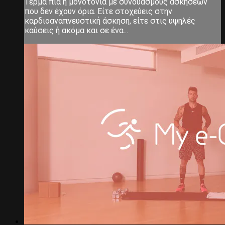
Τέρμα πια η μονοτονία με συνδυασμούς ασκήσεων
που δεν έχουν όρια. Είτε στοχεύεις στην
καρδιοαναπνευστική άσκηση, είτε στις υψηλές
καύσεις ή ακόμα και σε ένα...