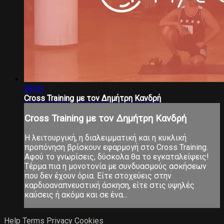
28:00
Cross Training με τον Δημήτρη Κανδρή
Cross Training με τον Δημήτρη Κανδρή
Η λειτουργική, η διαλειμματική και η κυκλική
προπόνηση βρίσκουν εφαρμογή στο Cross Training.
Αφού το γνωρίσεις, δύσκολα θα το εγκαταλείψεις!
Τέρμα πια η μονοτονία με συνδυασμούς ασκήσεων
που δεν έχουν όρια. Είτε στοχεύεις στην
καρδιοαναπνευστική άσκηση, είτε στις υψηλές
καύσεις ή ακόμα και σε ένα...
Help
Terms
Privacy
Cookies