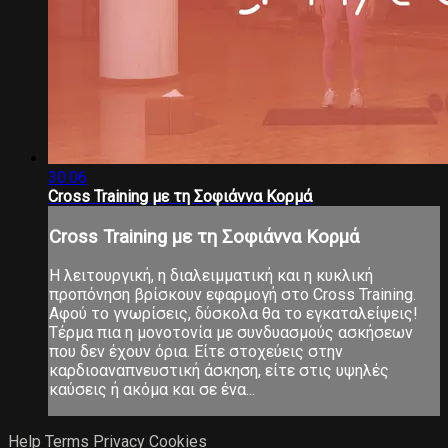
30:06
Cross Training με τη Σοφιάννα Κορμά
Cross Training με τη Σοφιάννα Κορμά
Η λειτουργική, η διαλειμματική και η κυκλική
προπόνηση βρίσκουν εφαρμογή στο Cross Training.
Αφού το γνωρίσεις, δύσκολα θα το εγκαταλείψεις!
Τέρμα πια η μονοτονία με συνδυασμούς ασκήσεων
που δεν έχουν όρια. Είτε στοχεύεις στην
καρδιοαναπνευστική άσκηση, είτε στις υψηλές
καύσεις ή ακόμα και σε ένα...
Help
Terms
Privacy
Cookies