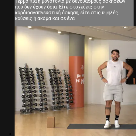
Τέρμα πια η μονοτονία με συνδυασμούς ασκήσεων
που δεν έχουν όρια. Είτε στοχεύεις στην
καρδιοαναπνευστική άσκηση, είτε στις υψηλές
καύσεις ή ακόμα και σε ένα...