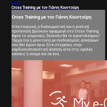
26:57
Cross Training με τον Γιάννη Κουντούρη
Cross Training με τον Γιάννη Κουντούρη
Η λειτουργική, η διαλειμματική και η κυκλική
προπόνηση βρίσκουν εφαρμογή στο Cross Training.
Αφού το γνωρίσεις, δύσκολα θα το εγκαταλείψεις!
Τέρμα πια η μονοτονία με συνδυασμούς ασκήσεων
που δεν έχουν όρια. Είτε στοχεύεις στην
καρδιοαναπνευστική άσκηση, είτε στις υψηλές
καύσεις ή ακόμα και σε ένα...