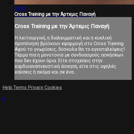
29:30
Cross Training με την Άρτεμις Παναγή
Cross Training με την Άρτεμις Παναγή
Η λειτουργική, η διαλειμματική και η κυκλική
προπόνηση βρίσκουν εφαρμογή στο Cross Training.
Αφού το γνωρίσεις, δύσκολα θα το εγκαταλείψεις!
Τέρμα πια η μονοτονία με συνδυασμούς ασκήσεων
που δεν έχουν όρια. Είτε στοχεύεις στην
καρδιοαναπνευστική άσκηση, είτε στις υψηλές
καύσεις ή ακόμα και σε ένα...
Help
Terms
Privacy
Cookies
×