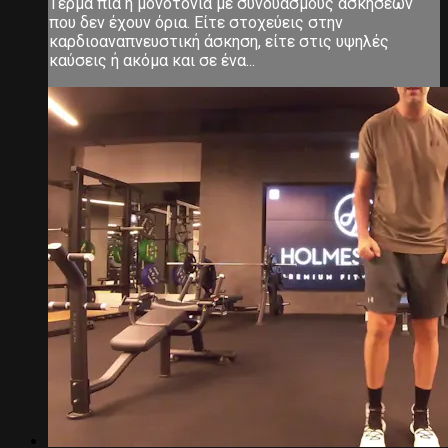
Τέρμα πια η μονοτονία με συνδυασμούς ασκήσεων
που δεν έχουν όρια. Είτε στοχεύεις στην
καρδιοαναπνευστική άσκηση, είτε στις υψηλές
καύσεις ή ακόμα και σε ένα...